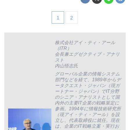
1
2
株式会社アイ・ティ・アール
（ITR）
会長兼エグゼクティブ・アナリ
スト
内山悟志氏
グローバル企業の情報システム
部門などを経て、1989年からデ
ータクエスト・ジャパン（現ガ
ートナー・ジャパン）でIT分野
のシニア・アナリストとして国
内外の主要IT企業の戦略策定に
参画。1994年に情報技術研究所
（現アイ・ティ・アール）を設
立し、代表取締役に就任。現在
は、企業のIT戦略立案・実行お