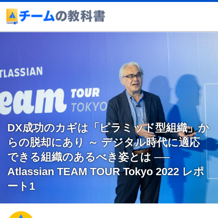
DX成功のカギは「ピラミッド型組織」か
らの脱却にあり ～ デジタル時代に適応
できる組織のあるべき姿とは ──
Atlassian TEAM TOUR Tokyo 2022 レポ
ート1