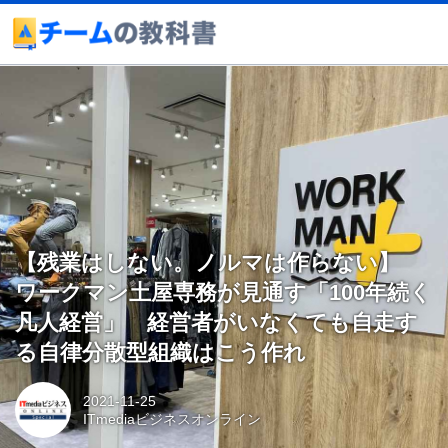
【残業はしない。ノルマは作らない】
ワークマン土屋専務が見通す「100年続く
凡人経営」 経営者がいなくても自走す
る自律分散型組織はこう作れ
2021-11-25
ITmediaビジネスオンライン