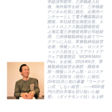
学経済学部卒。三井物産入社
後、海外留学を経て、三井物産
デジタル社長に就任。企業内ベ
ンチャーとして電子機器製品を
開発。本社経営企画室次長、エ
レクトロニクス製品開発部長、
上海広電三井物貿有限公司総経
理、三井情報取締役を経てワー
クマンに入社。常務取締役経営
企画・情報システム・ロジステ
ィックス担当としてアウトドア
ウェア新業態店「WORKMAN
Plus」を企画。2019年6月、専
務取締役経営企画部・開発本
部・情報システム部・ロジステ
ィクス部担当（現任）に就任。
20年10月に初の著書『ワークマ
ン式「しない経営」――4000億
円の空白市場を切り拓いた秘
密』（ダイヤモンド社）を上梓