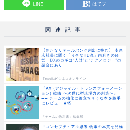
はてブ
LINE
関連記事
【新たなリテールバンク創出に挑む】 南昌
宏社長に聞く「りそなHD流」両利きの経
営 DXのカギは“人財”と“テクノロジー”の
融合にあり
ITmediaビジネスオンライン
『AX (アジャイル・トランスフォーメーシ
ョン) 戦略 〜次世代型現場力の創造〜』
── チームの強化に役立ちそうな本を勝手
にレビュー #45
「チームの教科書」編集部
『コンセプチュアル思考 物事の本質を見極