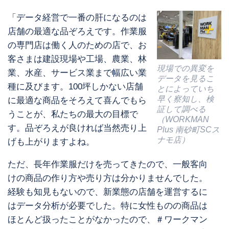
「データ経営で一番の肝になるのは
店舗の最適な品ぞろえです。作業服
の専門店は働く人のための店で、お
客さまは建設現場や工場、農業、林
現場での異変を
業、水産、サービス業まで幅広い業
データを見るこ
種に及びます。100坪しかない店舗
とによっていち
早く察知し、検
に最適な商品をそろえて喜んでもら
証して調べる
うことが、私たちの最大の目標で
（WORKMAN
す。品ぞろえが良ければ当然売り上
Plus 南砂町SCス
ナモ店）
げも上がりますよね。
ただ、長年作業服だけを売ってきたので、一般客向
けの商品の作り方や売り方は分かりませんでした。
経験も知見もないので、新業態の店舗を運営するに
はデータ分析が必要でした。特に女性ものの商品は
ほとんど扱ったことがなかったので、＃ワークマン