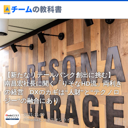
【新たなリテールバンク創出に挑む】
南昌宏社長に聞く「りそなHD流」両利き
の経営 DXのカギは“人財”と“テクノロ
ジー”の融合にあり
2021-11-09
ITmediaビジネスオンライン