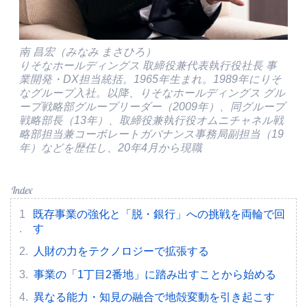
南 昌宏（みなみ まさひろ）
りそなホールディングス 取締役兼代表執行役社長 事
業開発・DX担当統括。1965年生まれ。1989年にりそ
なグループ入社。以降、りそなホールディングス グル
ープ戦略部グループリーダー（2009年）、同グループ
戦略部長（13年）、取締役兼執行役オムニチャネル戦
略部担当兼コーポレートガバナンス事務局副担当（19
年）などを歴任し、20年4月から現職
既存事業の強化と「脱・銀行」への挑戦を両輪で回
す
人財の力をテクノロジーで拡張する
事業の「1丁目2番地」に踏み出すことから始める
異なる能力・知見の融合で地殻変動を引き起こす