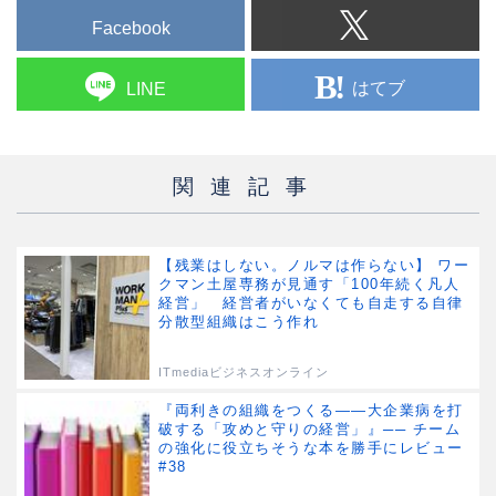
Facebook
はてブ
LINE
関連記事
【残業はしない。ノルマは作らない】 ワー
クマン土屋専務が見通す「100年続く凡人
経営」 経営者がいなくても自走する自律
分散型組織はこう作れ
ITmediaビジネスオンライン
『両利きの組織をつくる――大企業病を打
破する「攻めと守りの経営」』── チーム
の強化に役立ちそうな本を勝手にレビュー
#38