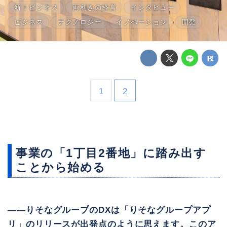
新！ビジネス
両利きの経営
インタビュー
ビジネス
テクノロジー
イノベーション
開発
1
2
事業の「1丁目2番地」に踏み出す
ことから始める
――りそなグループのDXは「りそなグループアプ
リ」のリリースが出発点のように思えます。このア