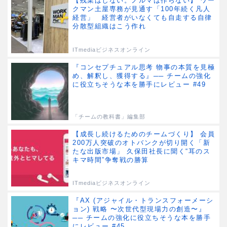
【残業はしない。ノルマは作らない】 ワー
クマン土屋専務が見通す「100年続く凡人
経営」 経営者がいなくても自走する自律
分散型組織はこう作れ
ITmediaビジネスオンライン
『コンセプチュアル思考 物事の本質を見極
め、解釈し、獲得する』── チームの強化
に役立ちそうな本を勝手にレビュー #49
「チームの教科書」編集部
【成長し続けるためのチームづくり】 会員
200万人突破のオトバンクが切り開く「新
たな出版市場」 久保田社長に聞く“耳のス
キマ時間”争奪戦の勝算
ITmediaビジネスオンライン
『AX (アジャイル・トランスフォーメーシ
ョン) 戦略 〜次世代型現場力の創造〜』
── チームの強化に役立ちそうな本を勝手
にレビュー #45