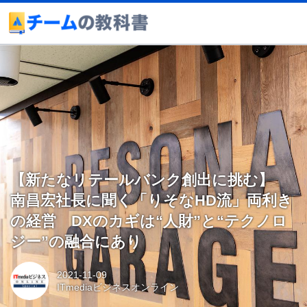
【新たなリテールバンク創出に挑む】
南昌宏社長に聞く「りそなHD流」両利き
の経営 DXのカギは“人財”と“テクノロ
ジー”の融合にあり
2021-11-09
ITmediaビジネスオンライン