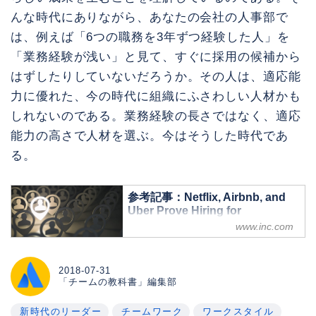
んな時代にありながら、あなたの会社の人事部で
は、例えば「6つの職務を3年ずつ経験した人」を
「業務経験が浅い」と見て、すぐに採用の候補から
はずしたりしていないだろうか。その人は、適応能
力に優れた、今の時代に組織にふさわしい人材かも
しれないのである。業務経験の長さではなく、適応
能力の高さで人材を選ぶ。今はそうした時代であ
る。
参考記事：Netflix, Airbnb, and
Uber Prove Hiring for
Experience Fails
www.inc.com
by Dom Price, Work futurist at
Atlassian.
2018-07-31
「チームの教科書」編集部
新時代のリーダー
チームワーク
ワークスタイル