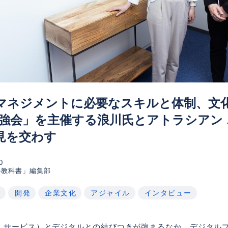
マネジメントに必要なスキルと体制、文化
勉強会」を主催する浪川氏とアトラシアン
見を交わす
0
の教科書」編集部
ー
開発
企業文化
アジャイル
インタビュー
、サービス）とデジタルとの結びつきが強まるなか、デジタル