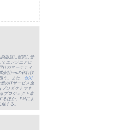
約楽器店に就職し音
社してエンジニアに
同社のマーケティ
会社ismの執行役
担う。また、
合同
業のITサービス企
M（プロダクトマネ
るプロジェクト事
するほか、PMによ
主催する。