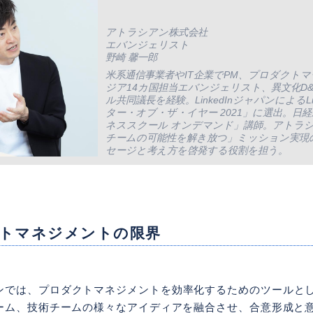
アトラシアン株式会社
エバンジェリスト
野崎 馨一郎
米系通信事業者やIT企業でPM、プロダクト
ジア14カ国担当エバンジェリスト、異文化D
ル共同議長を経験。LinkedInジャパンによるLi
ター・オブ・ザ・イヤー 2021」に選出。日
ネススクール オンデマンド」講師。アトラ
チームの可能性を解き放つ」ミッション実現
セージと考え方を啓発する役割を担う。
トマネジメントの限界
ンでは、プロダクトマネジメントを効率化するためのツールと
ーム、技術チームの様々なアイディアを融合させ、合意形成と