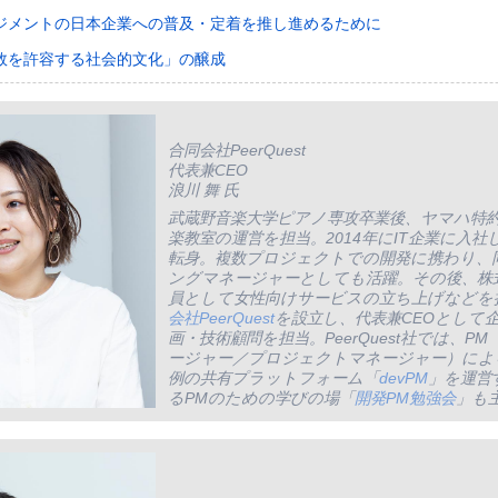
ジメントの日本企業への普及・定着を推し進めるために
敗を許容する社会的文化」の醸成
合同会社PeerQuest
代表兼CEO
浪川 舞 氏
武蔵野音楽大学ピアノ専攻卒業後、ヤマハ特
楽教室の運営を担当。2014年にIT企業に入
転身。複数プロジェクトでの開発に携わり、
ングマネージャーとしても活躍。その後、株式
員として女性向けサービスの立ち上げなどを
会社PeerQuest
を設立し、代表兼CEOとして企
画・技術顧問を担当。PeerQuest社では、P
ージャー／プロジェクトマネージャー）によ
例の共有プラットフォーム「
devPM
」を運営
るPMのための学びの場「
開発PM勉強会
」も