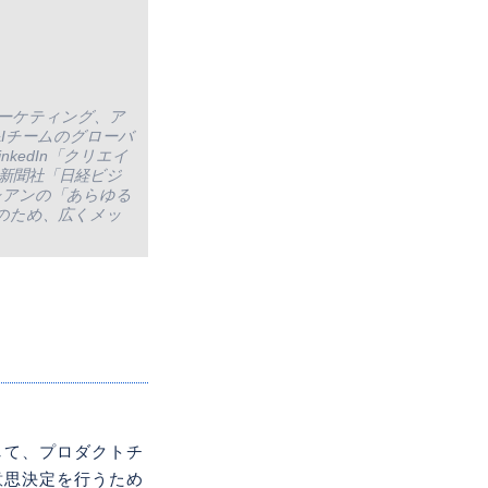
マーケティング、ア
&Iチームのグローバ
nkedIn「クリエイ
経新聞社「日経ビジ
シアンの「あらゆる
のため、広くメッ
して、プロダクトチ
意思決定を行うため