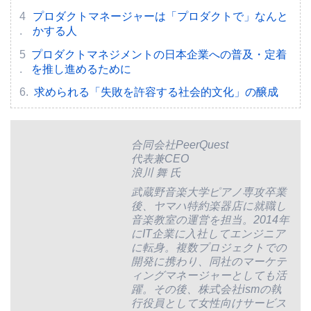
プロダクトマネージャーは「プロダクトで」なんと
かする人
プロダクトマネジメントの日本企業への普及・定着
を推し進めるために
求められる「失敗を許容する社会的文化」の醸成
合同会社PeerQuest
代表兼CEO
浪川 舞 氏
武蔵野音楽大学ピアノ専攻卒業
後、ヤマハ特約楽器店に就職し
音楽教室の運営を担当。2014年
にIT企業に入社してエンジニア
に転身。複数プロジェクトでの
開発に携わり、同社のマーケテ
ィングマネージャーとしても活
躍。その後、株式会社ismの執
行役員として女性向けサービス