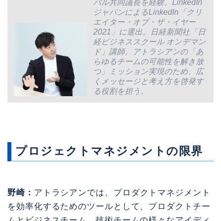
バル共同議長を経験。LinkedIn
ジャパンによるLinkedIn「クリ
エイター・オブ・ザ・イヤー
2021」に選出。日経新聞社「日
経ビジネススクール オンデマン
ド」講師。アトラシアンの「あ
らゆるチームの可能性を解き放
つ」ミッション実現のため、広
くメッセージと考え方を啓発す
る役割を担う。
プロジェクトマネジメントの限界
野崎：
アトラシアンでは、プロダクトマネジメント
を効率化するためのツールとして、プロダクトチー
ムとビジネスチーム、技術チームの様々なアイディ