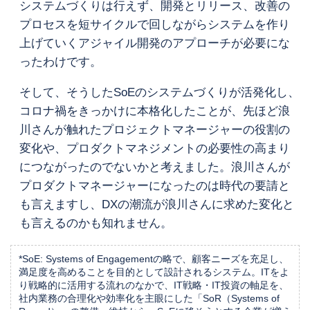
システムづくりは行えず、開発とリリース、改善の
プロセスを短サイクルで回しながらシステムを作り
上げていくアジャイル開発のアプローチが必要にな
ったわけです。
そして、そうしたSoEのシステムづくりが活発化し、
コロナ禍をきっかけに本格化したことが、先ほど浪
川さんが触れたプロジェクトマネージャーの役割の
変化や、プロダクトマネジメントの必要性の高まり
につながったのでないかと考えました。浪川さんが
プロダクトマネージャーになったのは時代の要請と
も言えますし、DXの潮流が浪川さんに求めた変化と
も言えるのかも知れません。
*SoE: Systems of Engagementの略で、顧客ニーズを充足し、
満足度を高めることを目的として設計されるシステム。ITをよ
り戦略的に活用する流れのなかで、IT戦略・IT投資の軸足を、
社内業務の合理化や効率化を主眼にした「SoR（Systems of