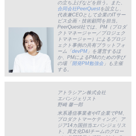
の立ち上げなどを担う。また、
合同会社PeerQuest
を設立し、
代表兼CEOとして企業のITサー
ビス企画・技術顧問を担当。
PeerQuest社では、PM（プロダ
クトマネージャー／プロジェク
トマネージャー）によるプロジ
ェクト事例の共有プラットフォ
ーム「
devPM
」を運営するほ
か、PMによるPMのための学び
の場「
開発PM勉強会
」も主催
する。
アトラシアン株式会社
エバンジェリスト
野崎 馨一郎
米系通信事業者やIT企業でPM、
プロダクトマーケティング、ア
ジア14カ国担当エバンジェリス
ト、異文化D&Iチームのグロー