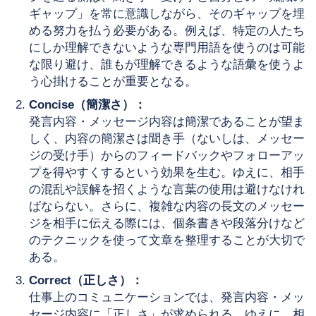
ギャップ」を常に意識しながら、そのギャップを埋
める努力を払う必要がある。例えば、特定の人たち
にしか理解できないような専門用語を使うのは可能
な限り避け、誰もが理解できるような語彙を使うよ
う心掛けることが重要となる。
Concise（簡潔さ）：
発言内容・メッセージ内容は簡潔であることが望ま
しく、内容の簡潔さは聞き手（ないしは、メッセー
ジの受け手）からのフィードバックやフォローアッ
プを得やすくするという効果を生む。ゆえに、相手
の混乱や誤解を招くような言葉の使用は避けなけれ
ばならない。さらに、複雑な内容の長文のメッセー
ジを相手に伝える際には、個条書きや段落分けなど
のテクニックを使って文章を整理することが大切で
ある。
Correct（正しさ）：
仕事上のコミュニケーションでは、発言内容・メッ
セージ内容に「正しさ」が求められる。ゆえに、相