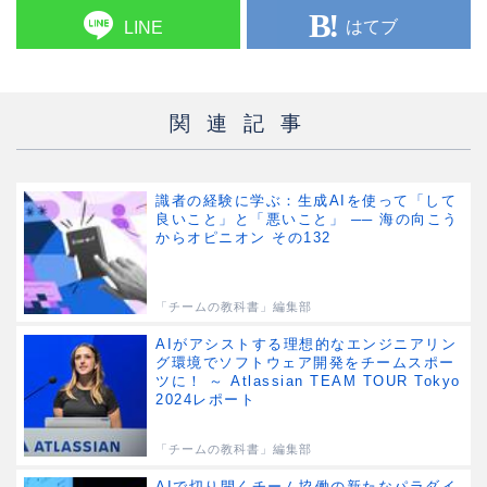
はてブ
LINE
関連記事
識者の経験に学ぶ：生成AIを使って「して
良いこと」と「悪いこと」 ── 海の向こう
からオピニオン その132
「チームの教科書」編集部
AIがアシストする理想的なエンジニアリン
グ環境でソフトウェア開発をチームスポー
ツに！ ～ Atlassian TEAM TOUR Tokyo
2024レポート
「チームの教科書」編集部
AIで切り開くチーム協働の新たなパラダイ