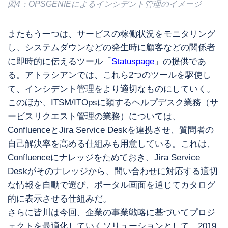
図4：OPSGENIEによるインシデント管理のイメージ
またもう一つは、サービスの稼働状況をモニタリング
し、システムダウンなどの発生時に顧客などの関係者
に即時的に伝えるツール「
Statuspage
」の提供であ
る。アトラシアンでは、これら2つのツールを駆使し
て、インシデント管理をより適切なものにしていく。
このほか、ITSM/ITOpsに類するヘルプデスク業務（サ
ービスリクエスト管理の業務）については、
ConfluenceとJira Service Deskを連携させ、質問者の
自己解決率を高める仕組みも用意している。これは、
Confluenceにナレッジをためておき、Jira Service
Deskがそのナレッジから、問い合わせに対応する適切
な情報を自動で選び、ポータル画面を通じてカタログ
的に表示させる仕組みだ。
さらに皆川は今回、企業の事業戦略に基づいてプロジ
ェクトを最適化していくソリューションとして、2019