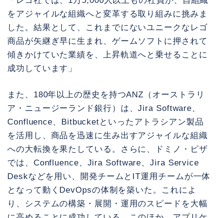
「レゴ社では、1万5,000人以上もの社員が、自組織
をアジャイルな組織へと変革する取り組みに挑みま
した。結果として、これまでにないユニークなレゴ
商品が矢継ぎ早に生まれ、ゲームソフトに押されて
傾きかけていた業績を、上昇軌道へと乗せることに
成功しています」
また、180年以上の歴史を持つANZ（オーストラリ
ア・ニュージーランド銀行）は、Jira Software、
Confluence、Bitbucketといったアトラシアン製品
を活用し、商品を迅速に生み出すアジャイルな組織
への大転換を果たしている。さらに、ドミノ・ピザ
では、Confluence、Jira Software、Jira Service
Deskなどを用い、開発チームとIT運用チームが一体
となって動くDevOpsの体制を築いた。これによ
り、システムの構築・展開・運用のスピードを大幅
に高めることに成功している。このほか、アプリケ