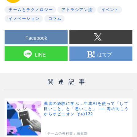
チームとテクノロジー
アトラシアン流
イベント
イノベーション
コラム
Facebook
はてブ
LINE
関連記事
識者の経験に学ぶ：生成AIを使って「して
良いこと」と「悪いこと」 ── 海の向こう
からオピニオン その132
「チームの教科書」編集部