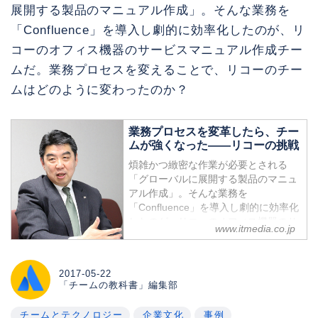
展開する製品のマニュアル作成」。そんな業務を
「Confluence」を導入し劇的に効率化したのが、リ
コーのオフィス機器のサービスマニュアル作成チー
ムだ。業務プロセスを変えることで、リコーのチー
ムはどのように変わったのか？
業務プロセスを変革したら、チー
ムが強くなった――リコーの挑戦
煩雑かつ緻密な作業が必要とされる
「グローバルに展開する製品のマニュ
アル作成」。そんな業務を
「Confluence」を導入し劇的に効率化
したのが、リコーのオフィス機器のサ
www.itmedia.co.jp
ービスマニュアル作成チームだ。業務
プロセスを変えることで、リコーのチ
ームはどのように変わったのか？
2017-05-22
「チームの教科書」編集部
チームとテクノロジー
企業文化
事例