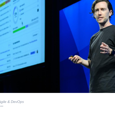
 Agile & DevOps
ー