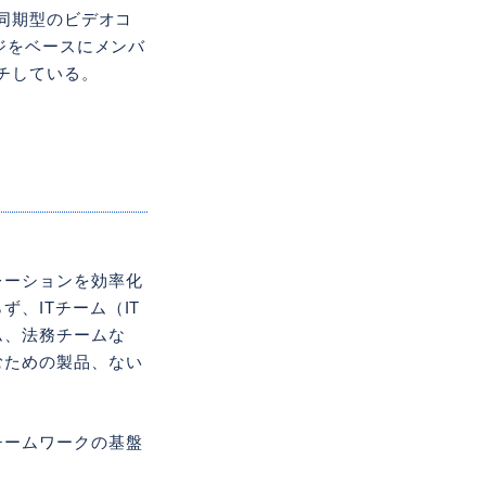
同期型のビデオコ
ジをベースにメンバ
ンチしている。
レーションを効率化
、ITチーム（IT
ム、法務チームな
むための製品、ない
チームワークの基盤