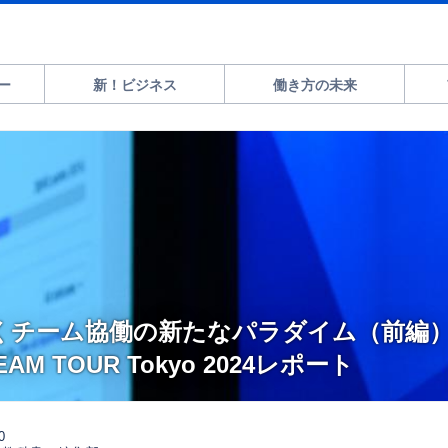
ー
新！ビジネス
働き方の未来
開くチーム協働の新たなパラダイム（前編）
 TEAM TOUR Tokyo 2024レポート
0