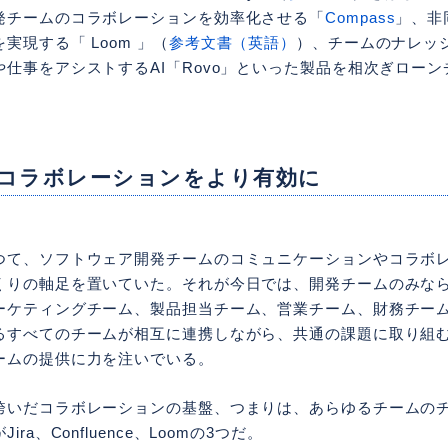
発チームのコラボレーションを効率化させる「
Compass
」、非
実現する「 Loom 」（
参考文書（英語）
）、チームのナレッ
仕事をアシストするAI「Rovo」といった製品を相次ぎロー
コラボレーションをより有効に
つて、ソフトウェア開発チームのコミュニケーションやコラボ
くりの軸足を置いていた。それが今日では、開発チームのみならず
ーケティングチーム、製品担当チーム、営業チーム、財務チー
るすべてのチームが相互に連携しながら、共通の課題に取り組
ームの提供に力を注いでいる。
跨いだコラボレーションの基盤、つまりは、あらゆるチームの
ra、Confluence、Loomの3つだ。