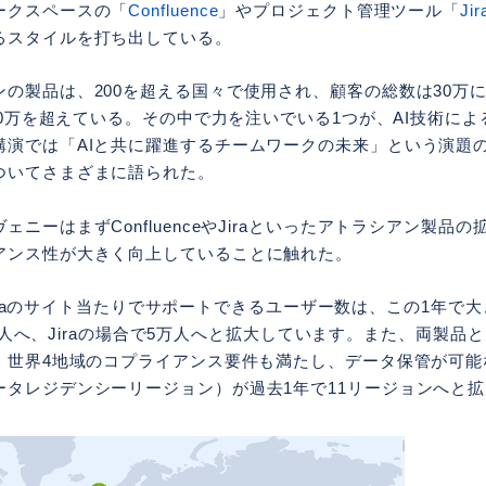
ークスペースの「
Confluence
」やプロジェクト管理ツール「
Jir
るスタイルを打ち出している。
の製品は、200を超える国々で使用され、顧客の総数は30万に上り、
も20万を超えている。その中で力を注いでいる1つが、AI技術に
講演では「AIと共に躍進するチームワークの未来」という演題
ついてさまざまに語られた。
ェニーはまずConfluenceやJiraといったアトラシアン製品
アンス性が大きく向上していることに触れた。
eやJiraのサイト当たりでサポートできるユーザー数は、この1年で
が15万人へ、Jiraの場合で5万人へと拡大しています。また、両製
世界4地域のコプライアンス要件も満たし、データ保管が可能なAtlas
ータレジデンシーリージョン）が過去1年で11リージョンへと