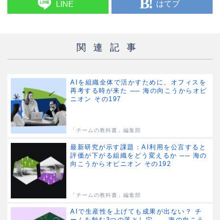
はてブ
LINE
関連記事
AIを組織全体で活かすために、オフィスを
再考する時が来た ── 海の向こうからオピ
ニオン その197
「チームの教科書」編集部
最新研究が示す課題：AI利用を公言すると
評価が下がる組織をどう変えるか ── 海の
向こうからオピニオン その192
「チームの教科書」編集部
AIで生産性を上げても成果が出ない？ チ
ームを蝕む3つの落とし穴 ── 海の向こう