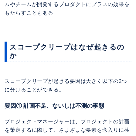
ムやチームが開発するプロダクトにプラスの効果を
もたらすこともある。
スコープクリープはなぜ起きるの
か
スコープクリープが起きる要因は大きく以下の2つ
に分けることができる。
要因① 計画不足、ないしは不測の事態
プロジェクトマネージャーは、プロジェクトの計画
を策定するに際して、さまざまな要素を念入りに検