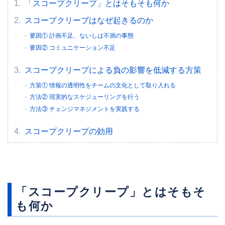
「スコープクリープ」とはそもそも何か
スコープクリープはなぜ起きるのか
要因① 計画不足、ないしは不測の事態
要因② コミュニケーション不足
スコープクリープによる負の影響を低減する方策
方策① 情報の透明性をチームの文化として取り入れる
方法② 現実的なスケジューリングを行う
方法③ チェンジマネジメントを実践する
スコープクリープの効用
「スコープクリープ」とはそもそ
も何か