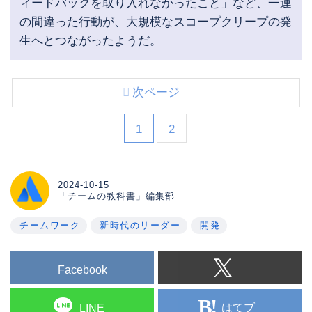
ィードバックを取り入れなかったこと」など、一連
の間違った行動が、大規模なスコープクリープの発
生へとつながったようだ。
次ページ
1
2
2024-10-15
「チームの教科書」編集部
チームワーク
新時代のリーダー
開発
Facebook
はてブ
LINE