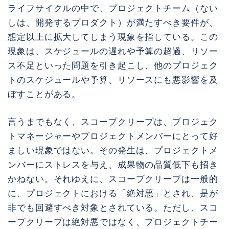
ライフサイクルの中で、プロジェクトチーム（ない
しは、開発するプロダクト）が満たすべき要件が、
想定以上に拡大してしまう現象を指している。この
現象は、スケジュールの遅れや予算の超過、リソー
ス不足といった問題を引き起こし、他のプロジェク
トのスケジュールや予算、リソースにも悪影響を及
ぼすことがある。
言うまでもなく、スコープクリープは、プロジェク
トマネージャーやプロジェクトメンバーにとって好
ましい現象ではない。その発生は、プロジェクトメ
ンバーにストレスを与え、成果物の品質低下も招き
かねない。それゆえに、スコープクリープは一般的
に、プロジェクトにおける「絶対悪」とされ、是が
非でも回避すべき対象とされている。ただし、スコ
ープクリープは絶対悪ではなく、プロジェクトチー