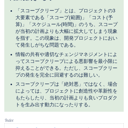
「スコープクリープ」とは、プロジェクトの3
大要素である「スコープ(範囲)」「コスト(予
算)」「スケジュール(時間)」のうち、スコープ
が当初の計画よりも大幅に拡大してしまう現象
を指す。この現象は、開発プロジェクトにおい
て発生しがちな問題である。
情報の共有や適切なチェンジマネジメントによ
ってスコープクリープによる悪影響を最小限に
抑えることができる。ただし、スコープクリー
プの発生を完全に回避するのは難しい。
スコープクリープは「絶対悪」ではなく、場合
によっては、プロジェクトに創造性や革新性を
もたらしたり、当初の計画よりも良いプロダク
トを生み出す動力になったりする。