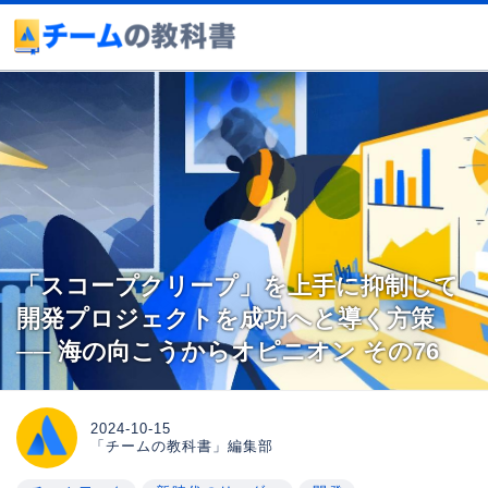
「スコープクリープ」を上手に抑制して
開発プロジェクトを成功へと導く方策
── 海の向こうからオピニオン その76
2024-10-15
「チームの教科書」編集部