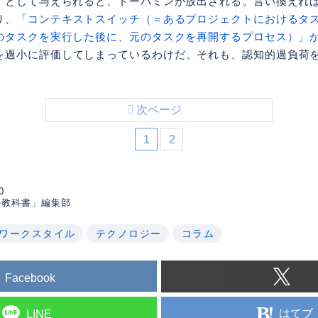
」として与えられると、ドーパミンが放出される。言い換えれ
り、
「コンテキストスイッチ（＝あるプロジェクトにおけるタ
のタスクを実行した後に、元のタスクを再開するプロセス）」
を過小に評価してしまっているわけだ。それも、認知的過負荷
次ページ
1
2
0
の教科書」編集部
ワークスタイル
テクノロジー
コラム
Facebook
はてブ
LINE