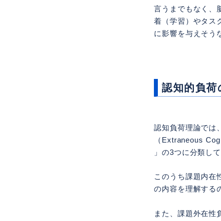
言うまでもなく、
着（学習）やタス
に影響を与えそう
認知的負荷
認知負荷理論では、この
（Extraneous C
」の3つに分類し
このうち課題内在
の内容を理解する
また、課題外在性