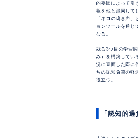
的要因によって引
報を他と混同して
「ネコの鳴き声」
ョンツールを通じ
なる。
残る3つ目の学習
み）を構築してい
況に直面した際に
ちの認知負荷の軽
役立つ。
「認知的過