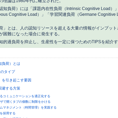
の理論は1980年代に確立された。
負荷）には「課題内在性負荷（Intrinsic Cognitive Loa
eous Cognitive Load）」「学習関連負荷（Germane Cognitiv
荷」とは、人の認知リソースを超える大量の情報がインプット
が困難になった場合に発生する。
知的過負荷を抑止し、生産性を一定に保つためのTIPSを紹介
知負荷）とは
つのタイプ
」を引き起こす要因
回避する方策
ルによるコミュニケーションを適正化する
bブラウザで開くタブの個数に制限をかける
的タイムマネジメント（時間管理）を実践する
処理を採用する