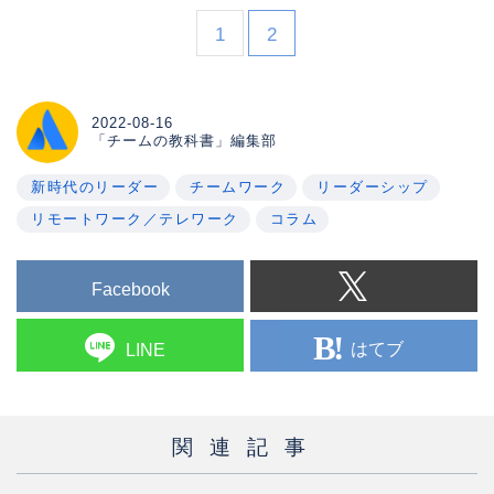
declined in the past couple of decades
and how to mitigate the effects at
1
2
work and in our personal lives.
2022-08-16
「チームの教科書」編集部
新時代のリーダー
チームワーク
リーダーシップ
リモートワーク／テレワーク
コラム
Facebook
はてブ
LINE
関連記事