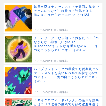
毎日出勤はナンセンス！？年数回の集会で
チームのつながりは維持・強化できる──
海の向こうからオピニオン その123
「チームの教科書」編集部
チームリーダーなら知っておきたい！「つ
ながらない権利（Right-To-
Disconnect）」がなぜ重要なのか ── 海
の向こうからオピニオン その152
「チームの教科書」編集部
ハイブリッドワークの環境でも従業員エン
ゲージメントを高いレベルで維持する5つ
のアイデア── 海の向こうからオピニオン
その35
「チームの教科書」編集部
「マイクロフィードバック」の絶大な効果
とは？ 1％改善の継続で奇跡の躍進を遂げ