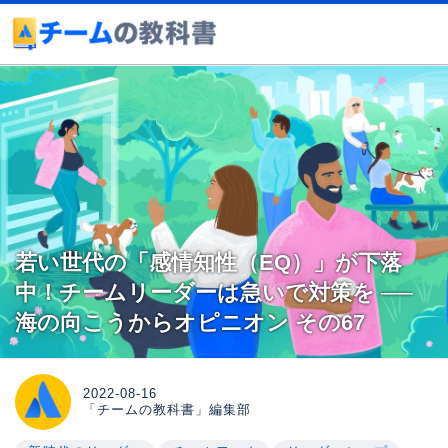
若い世代の「感情知性（EQ）」が下落
中！チームリーダーは急いで対策を ──
海の向こうからオピニオン その67
2022-08-16
「チームの教科書」編集部