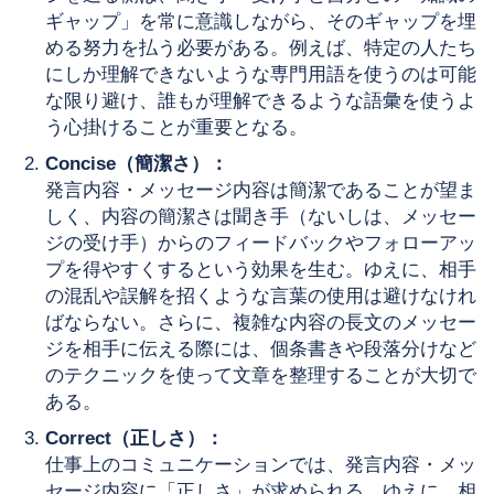
ギャップ」を常に意識しながら、そのギャップを埋
める努力を払う必要がある。例えば、特定の人たち
にしか理解できないような専門用語を使うのは可能
な限り避け、誰もが理解できるような語彙を使うよ
う心掛けることが重要となる。
Concise（簡潔さ）：
発言内容・メッセージ内容は簡潔であることが望ま
しく、内容の簡潔さは聞き手（ないしは、メッセー
ジの受け手）からのフィードバックやフォローアッ
プを得やすくするという効果を生む。ゆえに、相手
の混乱や誤解を招くような言葉の使用は避けなけれ
ばならない。さらに、複雑な内容の長文のメッセー
ジを相手に伝える際には、個条書きや段落分けなど
のテクニックを使って文章を整理することが大切で
ある。
Correct（正しさ）：
仕事上のコミュニケーションでは、発言内容・メッ
セージ内容に「正しさ」が求められる。ゆえに、相