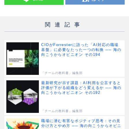
関連記事
CIOがForresterに語った「AI対応の職場
基盤」に必要なたった一つの転換 ── 海の
向こうからオピニオン その194
「チームの教科書」編集部
最新研究が示す課題：AI利用を公言すると
評価が下がる組織をどう変えるか ── 海の
向こうからオピニオン その192
「チームの教科書」編集部
職場に潜む有害なポジティブ思考：その見
分け方とやめ方 ── 海の向こうからオピニ