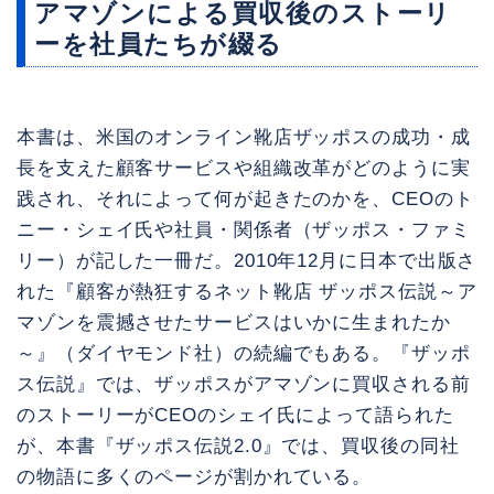
アマゾンによる買収後のストーリ
ーを社員たちが綴る
本書は、米国のオンライン靴店ザッポスの成功・成
長を支えた顧客サービスや組織改革がどのように実
践され、それによって何が起きたのかを、CEOのト
ニー・シェイ氏や社員・関係者（ザッポス・ファミ
リー）が記した一冊だ。2010年12月に日本で出版さ
れた『顧客が熱狂するネット靴店 ザッポス伝説～ア
マゾンを震撼させたサービスはいかに生まれたか
～』（ダイヤモンド社）の続編でもある。『ザッポ
ス伝説』では、ザッポスがアマゾンに買収される前
のストーリーがCEOのシェイ氏によって語られた
が、本書『ザッポス伝説2.0』では、買収後の同社
の物語に多くのページが割かれている。