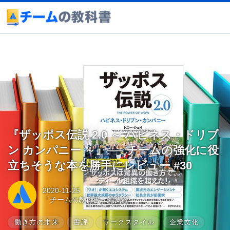
『ザッポス伝説 2.0 ～ ハピネス・ドリブ
ン カンパニー ～』── チームの強化に役
立ちそうな本を勝手にレビュー #30
2020-11-25
「チームの教科書」編集部
働き方の未来
書評
ワークスタイル
企業文化