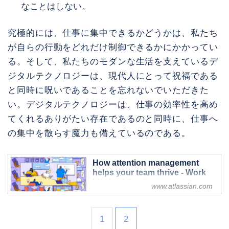
なことはしない。
究極的には、仕事に集中できるかどうかは、私たち
が自らの行動をどれだけ制御できるかにかかってい
る。そして、私たちのモダンな生活を支えているデ
ジタルテクノロジーは、現代人にとって祝福である
と同時に呪いであることを忘れないでいただきた
い。デジタルテクノロジーは、仕事の効率性を高め
てくれるありがたい存在であるのと同時に、仕事へ
の集中を散らす魔力も備えているのである。
How attention management
helps your team thrive - Work
Life by Atlassian
www.atlassian.com
Got big, hairy, ambitious goals?
Consciously choosing what gets
attention vs. what gets ignored can
1
2
help your team nail them.