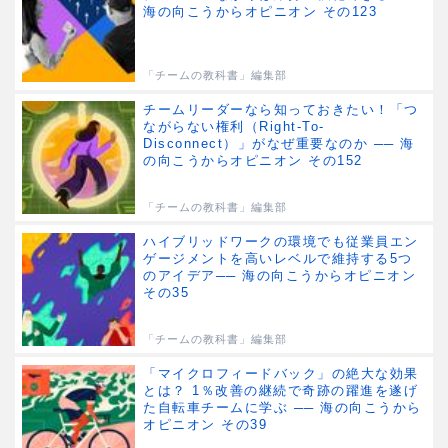
海の向こうからオピニオン その123
「チームの教科書」編集部
チームリーダーなら知っておきたい！「つ
ながらない権利（Right-To-
Disconnect）」がなぜ重要なのか ── 海
の向こうからオピニオン その152
「チームの教科書」編集部
ハイブリッドワークの環境でも従業員エン
ゲージメントを高いレベルで維持する5つ
のアイデア── 海の向こうからオピニオン
その35
「チームの教科書」編集部
「マイクロフィードバック」の絶大な効果
とは？ 1％改善の継続で奇跡の躍進を遂げ
た自転車チームに学ぶ ── 海の向こうから
オピニオン その39