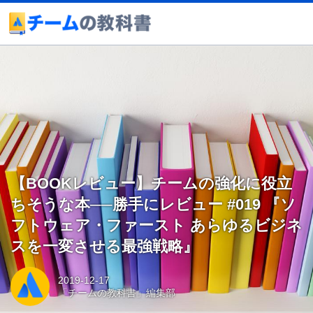
【BOOKレビュー】チームの強化に役立
ちそうな本──勝手にレビュー #019 『ソ
フトウェア・ファースト あらゆるビジネ
スを一変させる最強戦略』
2019-12-17
「チームの教科書」編集部