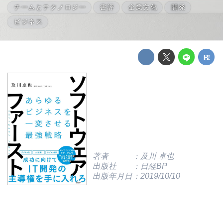
チームとテクノロジー
書評
企業文化
開発
ビジネス
著者 ：及川 卓也
出版社 ：日経BP
出版年月日：2019/10/10