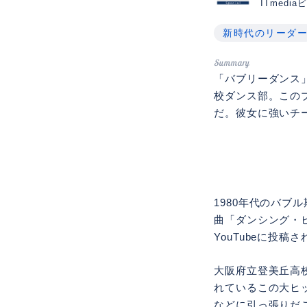
ITmedi
新時代のリーダ
「バブリーダンス
校ダンス部。この
だ。彼女に強いチ
1980年代のバ
曲「ダンシング・
YouTubeに投
大阪府立登美丘高
れているこの大ヒ
などに引っ張りだこ