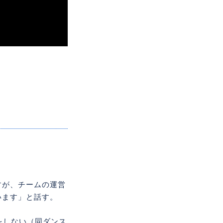
く
すが、チームの運営
います」と話す。
をしない（同ダンス