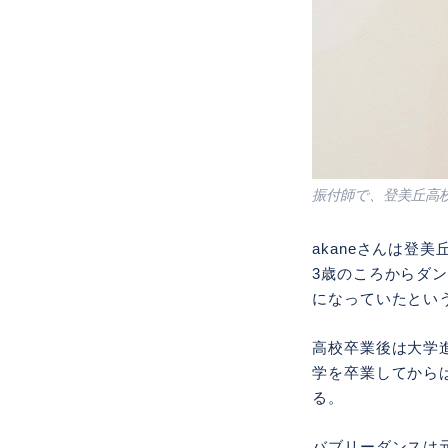
振付師で、登美丘高校
akaneさんは
3歳のころからダ
になっていたとい
高校卒業後は大学
学を卒業してから
る。
バブリーダンスは