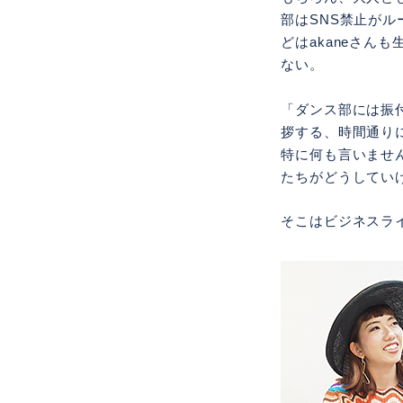
部はSNS禁止が
どはakaneさ
ない。
「ダンス部には振
拶する、時間通り
特に何も言いませ
たちがどうしてい
そこはビジネスラ