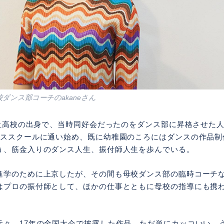
ダンス部コーチのakaneさん
登美丘高校の出身で、当時同好会だったのをダンス部に昇格させた
ンススクールに通い始め、既に幼稚園のころにはダンスの作品制
う、筋金入りのダンス人生、振付師人生を歩んでいる。
進学のために上京したが、その間も母校ダンス部の臨時コーチ
はプロの振付師として、ほかの仕事とともに母校の指導にも携
元々、17年の全国大会で披露した作品。ただ単にカッコいい、