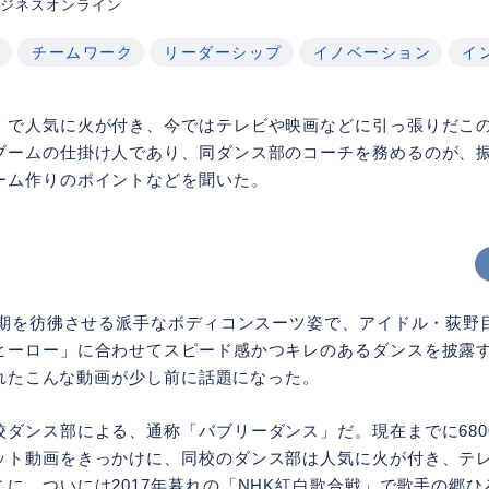
aビジネスオンライン
ー
チームワーク
リーダーシップ
イノベーション
イ
」で人気に火が付き、今ではテレビや映画などに引っ張りだこ
ブームの仕掛け人であり、同ダンス部のコーチを務めるのが、振付
ーム作りのポイントなどを聞いた。
ブル期を彷彿させる派手なボディコンスーツ姿で、アイドル・荻野
ヒーロー」に合わせてスピード感かつキレのあるダンスを披露
稿されたこんな動画が少し前に話題になった。
校ダンス部による、通称「バブリーダンス」だ。現在までに680
ット動画をきっかけに、同校のダンス部は人気に火が付き、テ
に。ついには2017年暮れの「NHK紅白歌合戦」で歌手の郷