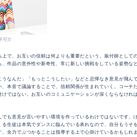
不可欠
る上で、お互いの信頼は何よりも重要だという。振付師として
ら、作品の意外性や新奇性、常に新しい挑戦をしている姿勢な
こうなんだ」「もっとこうしたい」などと忌憚なき意見が飛ん
い、本音で議論することで、信頼関係が生まれていく。コーチ
付けではない。お互いのコミュニケーションが深くならなけれ
んでも意見が言いやすい環境を作っているわけではないです。
くる生徒は本気でダンスに臨んでいる表れなので、自分もうそ
す。全力でぶつかることは指導する上で心掛けているかもしれ