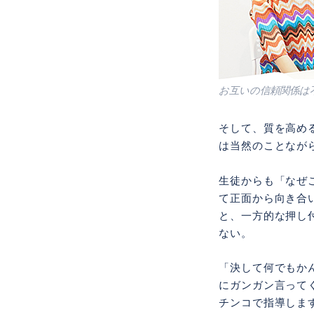
お互いの信頼関係は
そして、質を高め
は当然のことなが
生徒からも「なぜ
て正面から向き合
と、一方的な押し
ない。
「決して何でもか
にガンガン言って
チンコで指導しま