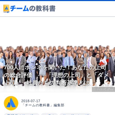
700人にホンネを聞いた！あなたの上司
の総合評価 ──「理想の上司」と「ダメ
上司」、社員たちの判断基準とは
© FotolEdhar
2018-07-17
「チームの教科書」編集部