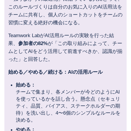
このルールづくりは自分のお気に入りのAI活用法を
チームに共有し、個人のショートカットをチームの
習慣に変える絶好の機会になる。
Teamwork LabがAI活用ルールの実験を行った結
果、
参加者の82%
が「この取り組みによって、チー
ムとしてAIをどう活用して前進すべきか、認識が揃
った」と回答した。
始める／やめる／続ける：AIの活用ルール
始める：
チームで集まり、各メンバーが今どのようにAI
を使っているかを話し合う。懸念点（セキュリ
ティ、品質、バイアス、ステークホルダーの期
待）を洗い出し、4〜6個のシンプルなルールを
決める。
やめる：