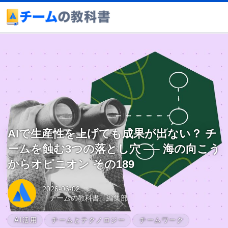
AIで生産性を上げても成果が出ない？ チ
ームを蝕む3つの落とし穴 ── 海の向こう
からオピニオン その189
2026-06-02
「チームの教科書」編集部
AI活用
チームとテクノロジー
チームワーク