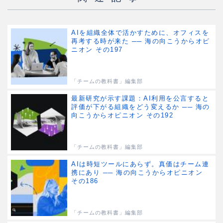
AIを組織全体で活かすために、オフィスを
再考する時が来た ── 海の向こうからオピ
ニオン その197
「チームの教科書」編集部
最新研究が示す課題：AI利用を公言すると
評価が下がる組織をどう変えるか ── 海の
向こうからオピニオン その192
「チームの教科書」編集部
AIは時短ツールにあらず。真価はチーム連
携にあり ── 海の向こうからオピニオン
その186
「チームの教科書」編集部