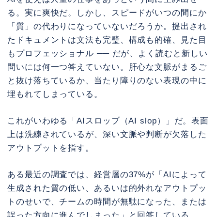
る。実に爽快だ。しかし、スピードがいつの間にか
「質」の代わりになっていないだろうか。提出され
たドキュメントは文法も完璧、構成も的確、見た目
もプロフェッショナル ── だが、よく読むと新しい
問いには何一つ答えていない。肝心な文脈がまるご
と抜け落ちているか、当たり障りのない表現の中に
埋もれてしまっている。
これがいわゆる「AIスロップ（AI slop）」だ。表面
上は洗練されているが、深い文脈や判断が欠落した
アウトプットを指す。
ある最近の調査では、経営層の37%が「AIによって
生成された質の低い、あるいは的外れなアウトプッ
トのせいで、チームの時間が無駄になった、または
誤った方向に進んでしまった」と回答している。