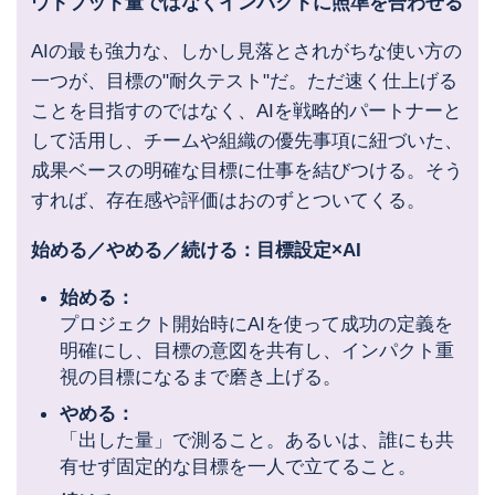
ウトプット量ではなくインパクトに照準を合わせる
AIの最も強力な、しかし見落とされがちな使い方の
一つが、目標の"耐久テスト"だ。ただ速く仕上げる
ことを目指すのではなく、AIを戦略的パートナーと
して活用し、チームや組織の優先事項に紐づいた、
成果ベースの明確な目標に仕事を結びつける。そう
すれば、存在感や評価はおのずとついてくる。
始める／やめる／続ける：目標設定×AI
始める：
プロジェクト開始時にAIを使って成功の定義を
明確にし、目標の意図を共有し、インパクト重
視の目標になるまで磨き上げる。
やめる：
「出した量」で測ること。あるいは、誰にも共
有せず固定的な目標を一人で立てること。