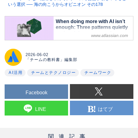
いう選択 ── 海の向こうからオピニオン その178
When doing more with AI isn’t
enough: Three patterns quietly
undermining your team's
www.atlassian.com
impact - Inside Atlassian
Learn why “doing more with AI” isn’t
enough, how to spot three hidden AI
2026-06-02
patterns that quietly drain visibility and
「チームの教科書」編集部
impact, and how to turn AI from a
simple productivity booster into a true
AI活用
チームとテクノロジー
チームワーク
engine for team and career growth.
Facebook
はてブ
LINE
関連記事