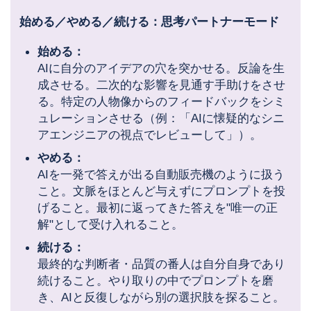
始める／やめる／続ける：思考パートナーモード
始める：
AIに自分のアイデアの穴を突かせる。反論を生
成させる。二次的な影響を見通す手助けをさせ
る。特定の人物像からのフィードバックをシミ
ュレーションさせる（例：「AIに懐疑的なシニ
アエンジニアの視点でレビューして」）。
やめる：
AIを一発で答えが出る自動販売機のように扱う
こと。文脈をほとんど与えずにプロンプトを投
げること。最初に返ってきた答えを"唯一の正
解"として受け入れること。
続ける：
最終的な判断者・品質の番人は自分自身であり
続けること。やり取りの中でプロンプトを磨
き、AIと反復しながら別の選択肢を探ること。