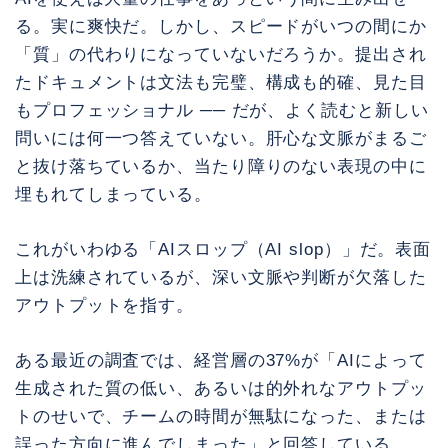
る。実に爽快だ。しかし、スピードがいつの間にか
「質」の代わりになっていないだろうか。提出され
たドキュメントは文法も完璧、構成も的確、見た目
もプロフェッショナル ── だが、よく読むと新しい
問いには何一つ答えていない。肝心な文脈がまるご
と抜け落ちているか、当たり障りのない表現の中に
埋もれてしまっている。
これがいわゆる「AIスロップ（AI slop）」だ。表面
上は洗練されているが、深い文脈や判断が欠落した
アウトプットを指す。
ある最近の調査では、経営層の37%が「AIによって
生成された質の低い、あるいは的外れなアウトプッ
トのせいで、チームの時間が無駄になった、または
誤った方向に進んでしまった」と回答している。