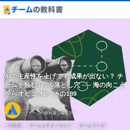
AIで生産性を上げても成果が出ない？ チ
ームを蝕む3つの落とし穴 ── 海の向こう
からオピニオン その189
2026-06-02
「チームの教科書」編集部
AI活用
チームとテクノロジー
チームワーク