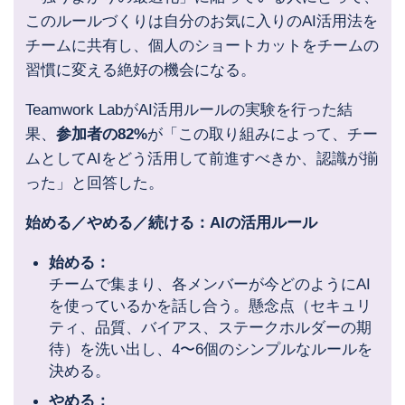
このルールづくりは自分のお気に入りのAI活用法を
チームに共有し、個人のショートカットをチームの
習慣に変える絶好の機会になる。
Teamwork LabがAI活用ルールの実験を行った結
果、
参加者の82%
が「この取り組みによって、チー
ムとしてAIをどう活用して前進すべきか、認識が揃
った」と回答した。
始める／やめる／続ける：AIの活用ルール
始める：
チームで集まり、各メンバーが今どのようにAI
を使っているかを話し合う。懸念点（セキュリ
ティ、品質、バイアス、ステークホルダーの期
待）を洗い出し、4〜6個のシンプルなルールを
決める。
やめる：