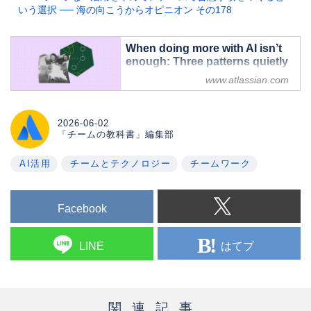
いう選択 ── 海の向こうからオピニオン その178
When doing more with AI isn’t
enough: Three patterns quietly
undermining your team's
www.atlassian.com
impact - Inside Atlassian
Learn why “doing more with AI” isn’t
enough, how to spot three hidden AI
2026-06-02
patterns that quietly drain visibility and
「チームの教科書」編集部
impact, and how to turn AI from a
simple productivity booster into a true
AI活用
チームとテクノロジー
チームワーク
engine for team and career growth.
Facebook
はてブ
LINE
関連記事