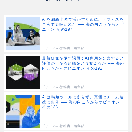
AIを組織全体で活かすために、オフィスを
再考する時が来た ── 海の向こうからオピ
ニオン その197
「チームの教科書」編集部
最新研究が示す課題：AI利用を公言すると
評価が下がる組織をどう変えるか ── 海の
向こうからオピニオン その192
「チームの教科書」編集部
AIは時短ツールにあらず。真価はチーム連
携にあり ── 海の向こうからオピニオン
その186
「チームの教科書」編集部