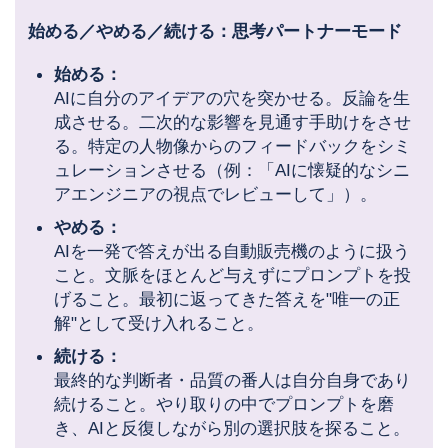
始める／やめる／続ける：思考パートナーモード
始める：
AIに自分のアイデアの穴を突かせる。反論を生
成させる。二次的な影響を見通す手助けをさせ
る。特定の人物像からのフィードバックをシミ
ュレーションさせる（例：「AIに懐疑的なシニ
アエンジニアの視点でレビューして」）。
やめる：
AIを一発で答えが出る自動販売機のように扱う
こと。文脈をほとんど与えずにプロンプトを投
げること。最初に返ってきた答えを"唯一の正
解"として受け入れること。
続ける：
最終的な判断者・品質の番人は自分自身であり
続けること。やり取りの中でプロンプトを磨
き、AIと反復しながら別の選択肢を探ること。