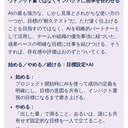
ウトプット量ではなくインパクトに照準を合わせる
AIの最も強力な、しかし見落とされがちな使い方の
一つが、目標の"耐久テスト"だ。ただ速く仕上げる
ことを目指すのではなく、AIを戦略的パートナーと
して活用し、チームや組織の優先事項に紐づいた、
成果ベースの明確な目標に仕事を結びつける。そう
すれば、存在感や評価はおのずとついてくる。
始める／やめる／続ける：目標設定×AI
始める：
プロジェクト開始時にAIを使って成功の定義を
明確にし、目標の意図を共有し、インパクト重
視の目標になるまで磨き上げる。
やめる：
「出した量」で測ること。あるいは、誰にも共
有せず固定的な目標を一人で立てること。