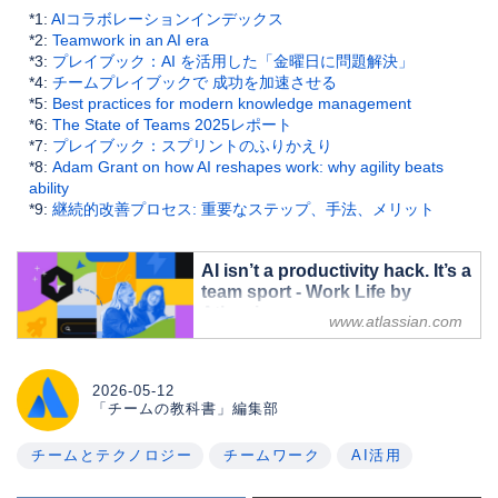
*1:
AIコラボレーションインデックス
*2:
Teamwork in an AI era
*3:
プレイブック：AI を活用した「金曜日に問題解決」
*4:
チームプレイブックで 成功を加速させる
*5:
Best practices for modern knowledge management
*6:
The State of Teams 2025レポート
*7:
プレイブック：スプリントのふりかえり
*8:
Adam Grant on how AI reshapes work: why agility beats
ability
*9:
継続的改善プロセス: 重要なステップ、手法、メリット
AI isn’t a productivity hack. It’s a
team sport - Work Life by
Atlassian
www.atlassian.com
AI is boosting individual productivity,
but teams aren't keeping up. Learn 4
moves leaders can start this week to
2026-05-12
「チームの教科書」編集部
build trust, reliable data, and real
momentum.
チームとテクノロジー
チームワーク
AI活用