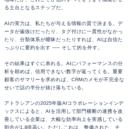
る土台となるステップだ。
AIの実力は、私たちが与える情報の質で決まる。デ
ータが歯抜けだったり、タグ付けに一貫性がなかっ
たり、分類体系が曖昧だったりすれば、AIは自信た
っぷりに要約を出す ── そして的を外す。
その結果はすぐに表れる。AIにパフォーマンスの分
析を頼めば、信用できない数字が返ってくる。重要
顧客のサマリーを求めれば、CRMのメモが不完全な
せいで話の半分が抜け落ちている。
アトラシアンの2025年版AIコラボレーションインデ
ックスによると、AIを活用して部門横断の連携を改
善している企業は、大幅な効率向上を実感している
割合が1.8倍高い。ただしこれは、整備された、チ