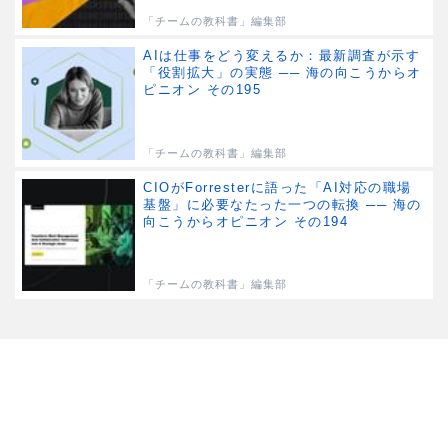
「チームの教科書」編集部
AIは仕事をどう変えるか：最新調査が示す
「役割拡大」の実態 ── 海の向こうからオ
ピニオン その195
「チームの教科書」編集部
CIOがForresterに語った「AI対応の職場
基盤」に必要なたった一つの転換 ── 海の
向こうからオピニオン その194
「チームの教科書」編集部