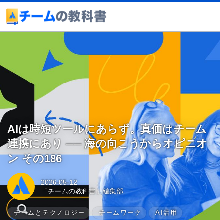
AIは時短ツールにあらず。真価はチーム
連携にあり ── 海の向こうからオピニオ
ン その186
2026-05-12
「チームの教科書」編集部
チームとテクノロジー
チームワーク
AI活用