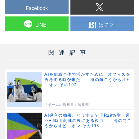
Facebook
はてブ
LINE
関連記事
AIを組織全体で活かすために、オフィスを
再考する時が来た ── 海の向こうからオピ
ニオン その197
「チームの教科書」編集部
AI導入の効果、どう測る？ PR19%増・週
2〜3時間削減の裏にある視点 ── 海の向こ
うからオピニオン その196