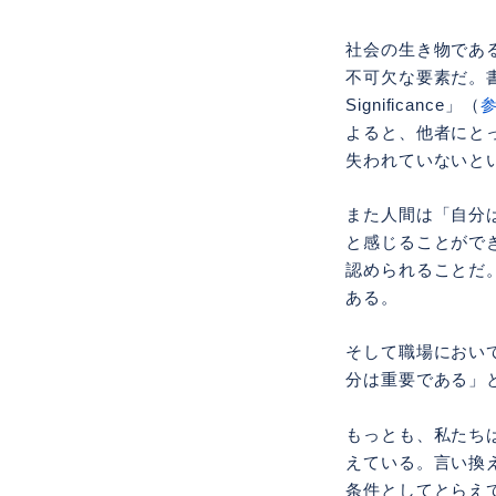
社会の生き物であ
不可欠な要素だ。書籍「The 
Significance」（
よると、他者にと
失われていないと
また人間は「自分
と感じることがで
認められることだ
ある。
そして職場におい
分は重要である」
もっとも、私たち
えている。言い換
条件としてとらえ