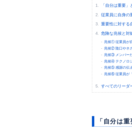
「自分は重要」
従業員に自身の
重要性に対する
危険な兆候と対
兆候① 従業員が
兆候② 陰口やネ
兆候③ メンバー
兆候④ テクノロ
兆候⑤ 感謝の伝
兆候⑥ 従業員が
すべてのリーダ
「自分は重