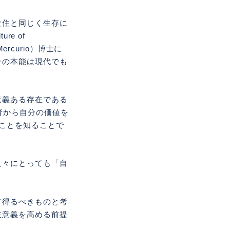
食住と同じく生存に
ure of
rcurio）博士に
その本能は現代でも
意義ある存在である
者から自分の価値を
ことを知ることで
人々にとっても「自
て得るべきものと考
在意義を高める前提