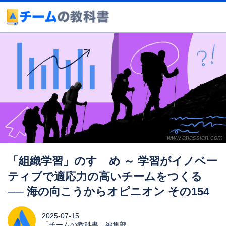
www.atlassian.com
「組織学習」のすゝめ ～ 学習がイノベー
ティブで適応力の高いチームをつくる
── 海の向こうからオピニオン その154
2025-07-15
「チームの教科書」編集部