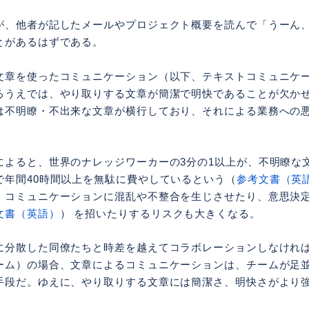
が、他者が記したメールやプロジェクト概要を読んで「うーん
とがあるはずである。
文章を使ったコミュニケーション（以下、テキストコミュニケ
るうえでは、やり取りする文章が簡潔で明快であることが欠か
は不明瞭・不出来な文章が横行しており、それによる業務への
によると、世界のナレッジワーカーの3分の1以上が、不明瞭な
で年間40時間以上を無駄に費やしているという（
参考文書（英
、コミュニケーションに混乱や不整合を生じさせたり、意思決
文書（英語）
） を招いたりするリスクも大きくなる。
に分散した同僚たちと時差を越えてコラボレーションしなけれ
ーム）の場合、文章によるコミュニケーションは、チームが足
手段だ。ゆえに、やり取りする文章には簡潔さ、明快さがより