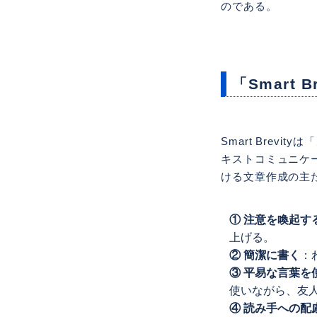
のである。
「Smart
Smart Bre
キストコミュニケ
ける文章作成の主
① 注意を喚起す
上げる。
② 簡潔に書く
：
③ 平易な言葉を
使いながら、友
④ 読み手への配