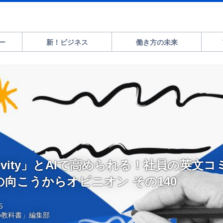
ー
新！ビジネス
働き方の未来
 Brevity」とAIで高められる！社員の英文
海の向こうからオピニオン その140
5
の教科書」編集部