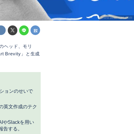
www.atlassian.com
absのヘッド、モリ
Brevity」と生成
ーションのせいで
の英文作成のテク
やSlackを用い
を報告する。