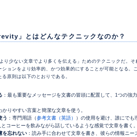
 Brevity」とはどんなテクニックなのか？
vityは「より少ない文章でより多くを伝える」ためのテクニックだ。
ーションをより効率的、かつ効果的にすることが可能となる。
たる原則は以下のとおりである。
る
：最も重要なメッセージを文書の冒頭に配置して、1つの強
わかりやすい言葉と簡潔な文章を使う。
使う
：専門用語（
参考文書（英語）
）の使用を避け、誰にでも
人とコーヒーを飲みながら話しているような感覚で文章を書く
慮を忘れない
：読み手に合わせて文章を書き、彼らの情報ニー