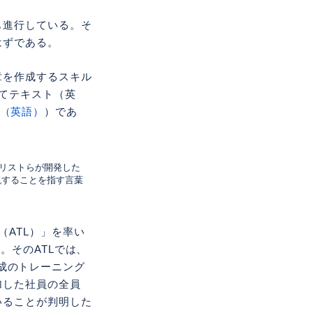
も進行している。そ
はずである。
章を作成するスキル
てテキスト（英
（英語）
）であ
ャーナリストらが開発した
表現することを指す言葉
s（ATL）」を率い
。そのATLでは、
作成のトレーニング
加した社員の全員
いることが判明した