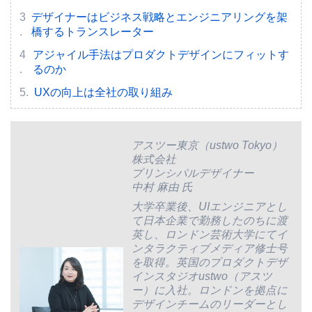
デザイナーはビジネス戦略とエンジニアリングを架
橋するトランスレーター
アジャイル手法はプロダクトデザインにフィットす
るのか
UXの向上は全社の取り組み
アスツー東京（ustwo Tokyo）
株式会社
プリンシパルデザイナー
中村 麻由 氏
大学卒業後、UIエンジニアとし
て日本企業で勤務したのちに渡
英し、ロンドン芸術大学にてイ
ンタラクティブメディア修士号
を取得。英国のプロダクトデザ
インスタジオustwo（アスツ
ー）に入社。ロンドンを拠点に
デザインチームのリーダーとし