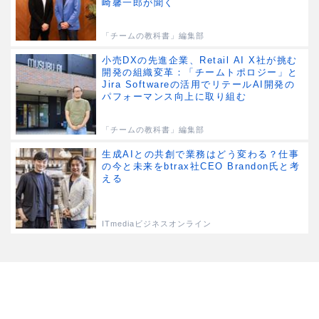
崎馨一郎が聞く
「チームの教科書」編集部
小売DXの先進企業、Retail AI X社が挑む
開発の組織変革：「チームトポロジー」と
Jira Softwareの活用でリテールAI開発の
パフォーマンス向上に取り組む
「チームの教科書」編集部
生成AIとの共創で業務はどう変わる？仕事
の今と未来をbtrax社CEO Brandon氏と考
える
ITmediaビジネスオンライン