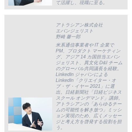
て活躍し、現職に至る。
アトラシアン株式会社
エバンジェリスト
野崎 馨一郎
米系通信事業者や IT 企業で
PM、プロダクト マーケティン
グ、アジア 14 カ国担当エバン
ジェリスト、異文化 D&I チーム
のグローバル共同議長を経験。
LinkedIn ジャパンによる
LinkedIn「クリエイター・オ
ブ・ザ・イヤー 2021」に選
出。日経新聞社「日経ビジネス
スクール オンデマンド」講師。
アトラシアンの「あらゆるチー
ムの可能性を解き放つ」ミッシ
ョン実現のため、広くメッセー
ジと考え方を啓発する役割を担
う。