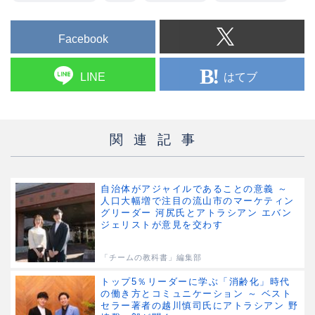
Facebook
はてブ
LINE
関連記事
自治体がアジャイルであることの意義 ～
人口大幅増で注目の流山市のマーケティン
グリーダー 河尻氏とアトラシアン エバン
ジェリストが意見を交わす
「チームの教科書」編集部
トップ5％リーダーに学ぶ「消齢化」時代
の働き方とコミュニケーション ～ ベスト
セラー著者の越川慎司氏にアトラシアン 野