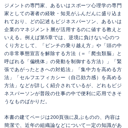
ジメントの専門家、あるいはスポーツ心理学の専門
家としての著者の経験・知見がふんだんに盛り込ま
れており、どの記述もビジネスパーソン、あるいは
企業のマネジメント層が活用するのに値する教えと
いえる。例えば第5章では、逆境に負けない心のつ
くり方として、「ピンチの乗り越え方」や「頭の中
の非常事態宣言を解除する方法（＝「爬虫類脳」と
呼ばれる「偏桃体」の発動を制御する方法）」「緊
張であがったときへの対処法」「集中力を高める方
法」「セルフエフィカシー（自己効力感）を高める
方法」などが詳しく紹介されているが、どれもビジ
ネスパーソンが普段の仕事の中で便利に応用できそ
うなものばかりだ。
本書の建てページは200頁強に及ぶものの、内容は
簡潔で、近年の組織論などについて一定の知識があ