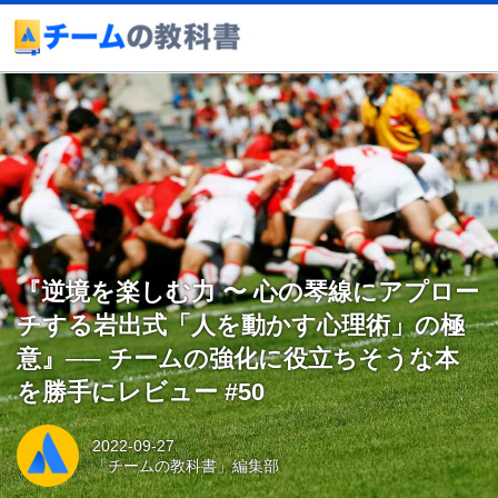
『逆境を楽しむ力 〜 心の琴線にアプロー
チする岩出式「人を動かす心理術」の極
意』── チームの強化に役立ちそうな本
を勝手にレビュー #50
2022-09-27
「チームの教科書」編集部