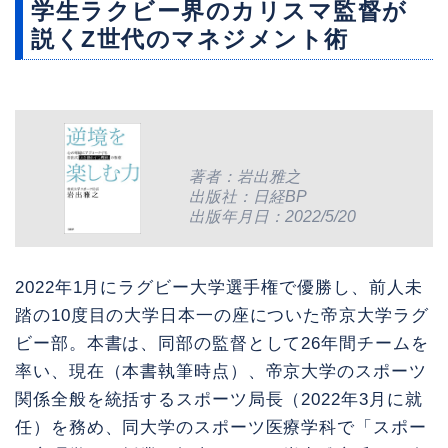
学生ラクビー界のカリスマ監督が
説くZ世代のマネジメント術
著者：岩出雅之
出版社：日経BP
出版年月日：2022/5/20
2022年1月にラグビー大学選手権で優勝し、前人未
踏の10度目の大学日本一の座についた帝京大学ラグ
ビー部。本書は、同部の監督として26年間チームを
率い、現在（本書執筆時点）、帝京大学のスポーツ
関係全般を統括するスポーツ局長（2022年3月に就
任）を務め、同大学のスポーツ医療学科で「スポー