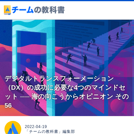
デジタルトランスフォーメーション
（DX）の成功に必要な4つのマインドセ
ット ── 海の向こうからオピニオン その
56
2022-04-19
「チームの教科書」編集部