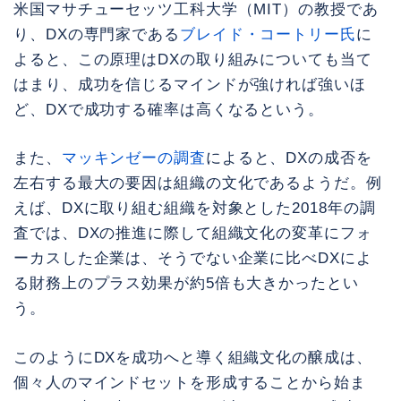
米国マサチューセッツ工科大学（MIT）の教授であ
り、DXの専門家である
ブレイド・コートリー氏
に
よると、この原理はDXの取り組みについても当て
はまり、成功を信じるマインドが強ければ強いほ
ど、DXで成功する確率は高くなるという。
また、
マッキンゼーの調査
によると、DXの成否を
左右する最大の要因は組織の文化であるようだ。例
えば、DXに取り組む組織を対象とした2018年の調
査では、DXの推進に際して組織文化の変革にフォ
ーカスした企業は、そうでない企業に比べDXによ
る財務上のプラス効果が約5倍も大きかったとい
う。
このようにDXを成功へと導く組織文化の醸成は、
個々人のマインドセットを形成することから始ま