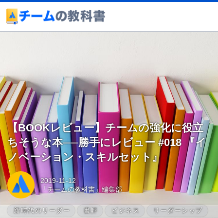
【BOOKレビュー】チームの強化に役立
ちそうな本──勝手にレビュー #018 『イ
ノベーション・スキルセット』
2019-11-12
「チームの教科書」編集部
新時代のリーダー
書評
ビジネス
リーダーシップ