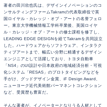
著者の田川欣也氏は、デザインイノベーションのコ
ンサルティングファームTakramの代表取締役で英
国ロイヤル・カレッジ・オブ・アートの名誉フェロ
ー。東京大学機械情報工学科卒業後、英国ロイヤ
ル・カレッジ・オブ・アートの修士課程を修了し、
LEADING EDGE DESIGNを経てTakramを共同設立
した。ハードウェアからソフトウェア、インタラク
ティブアートまで、幅広い分野に精通するデザイン
エンジニアとして活躍しており、トヨタ自動車
「NS4」のUI設計や日本政府の地域経済分析・可視
化システム「RESAS」のプロトタイピングなどを
手がけ、グッドデザイン金賞、iF Design Award、
ニューヨーク近代美術館パーマネントコレクション
など、受賞歴も豊富だ。
そんな著者が、イノベーターとなりうる人材として