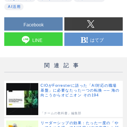
AI活用
Facebook
はてブ
LINE
関連記事
CIOがForresterに語った「AI対応の職場
基盤」に必要なたった一つの転換 ── 海の
向こうからオピニオン その194
「チームの教科書」編集部
リーダーシップの効果：たった一度の「や