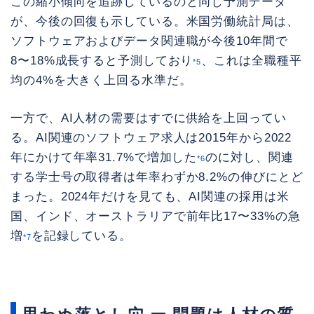
この縮小傾向を追跡しているのと同じ予測データ
が、今後の回復も示している。米国労働統計局は、
ソフトウェアおよびデータ関連職が今後10年間で
8〜18%成長すると予測しており
、これは全職種平
*5
均の4%を大きく上回る水準だ。
一方で、AI人材の需要はすでに供給を上回ってい
る。AI関連のソフトウェア求人は2015年から2022
年にかけて年率31.7%で増加した
のに対し、関連
*6
する学士号の取得者は年率わずか8.2%の伸びにとど
まった。2024年だけを見ても、AI関連の採用は米
国、インド、オーストラリアで前年比17〜33%の急
増
を記録している。
*7