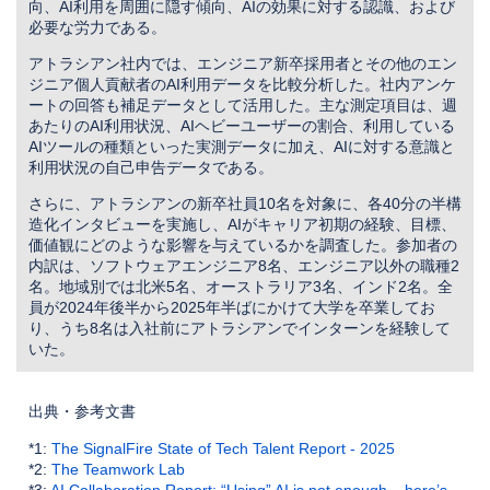
向、AI利用を周囲に隠す傾向、AIの効果に対する認識、および
必要な労力である。
アトラシアン社内では、エンジニア新卒採用者とその他のエン
ジニア個人貢献者のAI利用データを比較分析した。社内アンケ
ートの回答も補足データとして活用した。主な測定項目は、週
あたりのAI利用状況、AIヘビーユーザーの割合、利用している
AIツールの種類といった実測データに加え、AIに対する意識と
利用状況の自己申告データである。
さらに、アトラシアンの新卒社員10名を対象に、各40分の半構
造化インタビューを実施し、AIがキャリア初期の経験、目標、
価値観にどのような影響を与えているかを調査した。参加者の
内訳は、ソフトウェアエンジニア8名、エンジニア以外の職種2
名。地域別では北米5名、オーストラリア3名、インド2名。全
員が2024年後半から2025年半ばにかけて大学を卒業してお
り、うち8名は入社前にアトラシアンでインターンを経験して
いた。
出典・参考文書
*1:
The SignalFire State of Tech Talent Report - 2025
*2:
The Teamwork Lab
*3:
AI Collaboration Report: “Using” AI is not enough – here’s