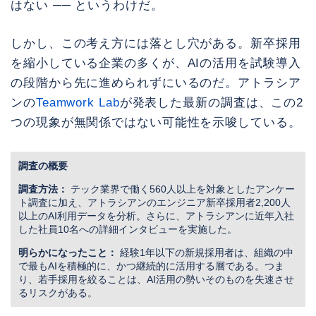
はない ── というわけだ。
しかし、この考え方には落とし穴がある。新卒採用
を縮小している企業の多くが、AIの活用を試験導入
の段階から先に進められずにいるのだ。アトラシア
ンの
Teamwork Lab
が発表した最新の調査は、この2
つの現象が無関係ではない可能性を示唆している。
調査の概要
調査方法：
テック業界で働く560人以上を対象としたアンケー
ト調査に加え、アトラシアンのエンジニア新卒採用者2,200人
以上のAI利用データを分析。さらに、アトラシアンに近年入社
した社員10名への詳細インタビューを実施した。
明らかになったこと：
経験1年以下の新規採用者は、組織の中
で最もAIを積極的に、かつ継続的に活用する層である。つま
り、若手採用を絞ることは、AI活用の勢いそのものを失速させ
るリスクがある。