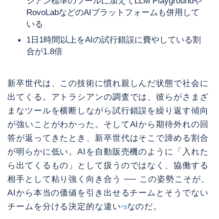
シアン標準のツールに加えてLLM Playgroundや
RovoLabなどのAIプラットフォームも併用して
いる
1日1時間以上をAIの試行錯誤に費やしている割
合が1.8倍
新卒世代は、この技術に慣れ親しんだ状態で社会に
出てくる。アトラシアンの調査では、彼らがさまざ
まなツールを横断しながら試行錯誤を繰り返す傾向
が強いことがわかった。そしてAIから期待外れの回
答が返ってきたとき、新卒世代はそこで諦める割合
が明らかに低い。AIを自動販売機のように「入れた
ら出てくるもの」として扱うのではなく、協働する
相手として粘り強く向き合う ── この姿勢こそが、
AIから本当の価値を引き出せるチームとそうでない
チームを分ける決定的な違い
なのだ。
*3