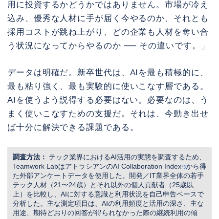
用に投資するかどうかではありません。市場が冷え
込み、優秀な人材に手が届く今やるのか、それとも
採用コストが跳ね上がり、どの企業も人材を奪い合
う状況になってからやるのか ── その違いです。」
データは明確だ。新卒世代は、AIを最も積極的に、
最も粘り強く、最も実験的に使いこなす層である。
AIを使うよう説得する必要はない。必要なのは、う
まく使いこなすための支援だ。それは、今動き出せ
ば十分に解決できる課題である。
調査方法：
テック業界におけるAI活用の実態を調査するため、
Teamwork LabはアトラシアンのAI Collaboration Index
から得
*3
た外部アンケートデータを使用した。開発／IT業界全体の若手
テック人材（21〜24歳）とそれ以外の個人貢献者（25歳以
上）を比較し、AIに対する意識と利用状況を自己申告ベースで
分析した。主な測定項目は、AIの利用頻度と活用の深さ、主な
用途、期待どおりの回答が得られなかった際の継続利用の傾