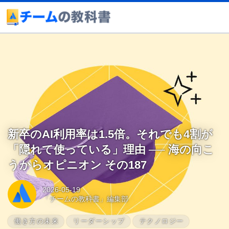
新卒のAI利用率は1.5倍。それでも4割が
「隠れて使っている」理由 ── 海の向こ
うからオピニオン その187
2026-05-19
「チームの教科書」編集部
働き方の未来
リーダーシップ
テクノロジー