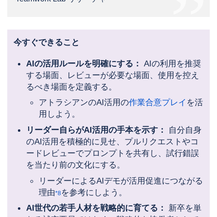
今すぐできること
AIの活用ルールを明確にする：
AIの利用を推奨
する場面、レビューが必要な場面、使用を控え
るべき場面を定義する。
アトラシアンのAI活用の
作業合意プレイ
を活
用しよう。
リーダー自らがAI活用の手本を示す：
自分自身
のAI活用を積極的に見せ、プルリクエストやコ
ードレビューでプロンプトを共有し、試行錯誤
を当たり前の文化にする。
リーダーによるAIデモが活用促進につながる
理由
を参考にしよう。
*8
AI世代の若手人材を戦略的に育てる：
新卒を単