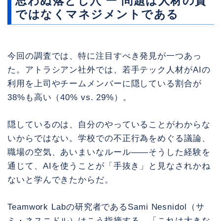
思わぬ落とし穴 ー 問題は人材の質
ではなくマネジメントである
今回の調査では、特に注目すべき発見が一つあっ
た。アトラシアン社外では、若手テック人材がAIの
利用を上司やチームメンバーに隠している割合が
38%も高い（40% vs. 29%）。
隠しているのは、自分のやっていることがわからな
いからではない。学校での不正行為をめぐる議論、
職場の空気、あいまいなルール——そうした経験を
通じて、AIを使うことが「手抜き」と見なされかね
ないと学んできたからだ。
Teamwork Labの研究者であるSami Nesnidol（サ
ミ・ネスニドル）はこう指摘する。「これは大きな