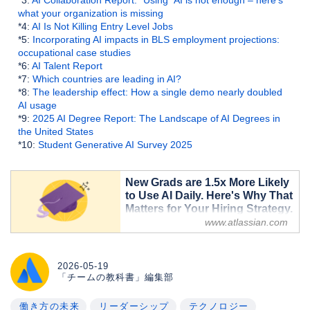
what your organization is missing
*4:
AI Is Not Killing Entry Level Jobs
*5:
Incorporating AI impacts in BLS employment projections:
occupational case studies
*6:
AI Talent Report
*7:
Which countries are leading in AI?
*8:
The leadership effect: How a single demo nearly doubled
AI usage
*9:
2025 AI Degree Report: The Landscape of AI Degrees in
the United States
*10:
Student Generative AI Survey 2025
New Grads are 1.5x More Likely
to Use AI Daily. Here's Why That
Matters for Your Hiring Strategy.
- Inside Atlassian
www.atlassian.com
Companies are cutting new grad
hiring to save money. Atlassian
2026-05-19
research suggests they're actually
「チームの教科書」編集部
cutting their fastest path to AI
adoption.
働き方の未来
リーダーシップ
テクノロジー