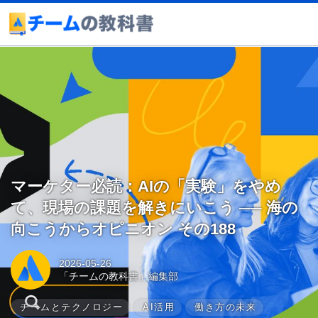
マーケター必読：AIの「実験」をやめ
て、現場の課題を解きにいこう ── 海の
向こうからオピニオン その188
2026-05-26
「チームの教科書」編集部
チームとテクノロジー
AI活用
働き方の未来