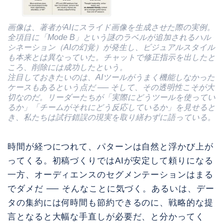
画像は、著者がAIにスライド画像を生成させた際の実例。
全項目に「Mode B」という謎のラベルが追加されるハル
シネーション（AIの幻覚）が発生し、ビジュアルスタイル
も本来とは異なっていた。チャットで修正指示を出したと
ころ、削除には成功したという。
注目しておきたいのは、AIツールがうまく機能しなかった
ケースもあるという点だ ── そして、その透明性こそが大
切なのだ。リーダーたちが「実際にどうツールを使ってい
るか」「チームがそれにどう反応しているか」を見せると
き、私たちは試行錯誤の現実を取り繕わずに語っている。
時間が経つにつれて、パターンは自然と浮かび上が
ってくる。初稿づくりではAIが安定して頼りになる
一方、オーディエンスのセグメンテーションはまる
でダメだ ── そんなことに気づく。あるいは、デー
タの集約には何時間も節約できるのに、戦略的な提
言となると大幅な手直しが必要だ、と分かってく