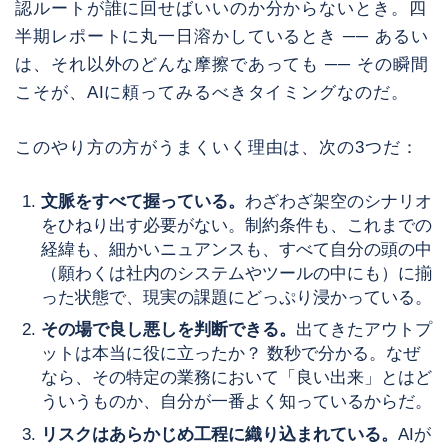
認ルートが誰に回せばいいのか分からないとき。四
半期レポートに丸一日溶かしているとき ── あるい
は、それ以外のどんな摩擦であっても ── その瞬間
こそが、AIに頼ってみるべきタイミングなのだ。
このやり方の方がうまくいく理由は、次の3つだ：
文脈をすべて握っている。
わざわざ架空のシナリオ
をひねり出す必要がない。制約条件も、これまでの
経緯も、細かいニュアンスも、すべて自分の頭の中
（願わくは社内のシステムやツールの中にも）に揃
った状態で、現実の課題にどっぷり浸かっている。
その場で良し悪しを判断できる。
出てきたアウトプ
ットは本当に役に立ったか？ 数秒で分かる。なぜ
なら、その特定の業務において「良い出来」とはど
ういうものか、自分が一番よく知っているからだ。
リスクはあらかじめ工程に織り込まれている。
AIが