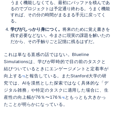
うまく機能しなくても、最初にバッファを積んであ
るのでプロジェクトは予定通り終わる。うまく機能
すれば、その分の時間がまるまる手元に戻ってく
る。
学びがしっかり身につく。
将来のために覚え書きを
残す必要などない。今まさに現実の課題を解いたの
だから、その手触りごと記憶に残るはずだ。
これは単なる直感の話ではない。Blueline
Simulationsは、学びが即時的で目の前のタスクと
結びついているときにエンゲージメントと定着率が
向上する
と報告している。またStanford大学の研
*5
究では、AIを漠然とした探索ではなく具体的な「デ
ジタル雑務」や特定のタスクに適用した場合に、生
産性の向上幅が76％〜176％
ともっとも大きかっ
*6
たことが明らかになっている。