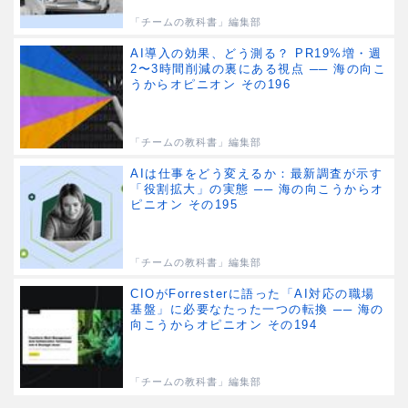
「チームの教科書」編集部
AI導入の効果、どう測る？ PR19%増・週
2〜3時間削減の裏にある視点 ── 海の向こ
うからオピニオン その196
「チームの教科書」編集部
AIは仕事をどう変えるか：最新調査が示す
「役割拡大」の実態 ── 海の向こうからオ
ピニオン その195
「チームの教科書」編集部
CIOがForresterに語った「AI対応の職場
基盤」に必要なたった一つの転換 ── 海の
向こうからオピニオン その194
「チームの教科書」編集部