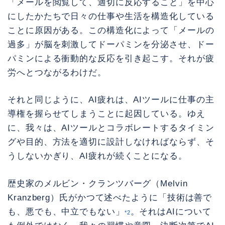
「メールを閲覧して、適切に反応すること」を中心
にしたかたちで日々の仕事や生活を構造化している
ことに原因がある。この構造化によって「メールの
過多」が脳を刺激してドーパミンを分泌させ、ドー
パミンによる衝動的な反応を引き起こす。それが疲
労へとつながるわけだ。
それと同じように、AI疲れは、AIツールに仕事の主
導権を握らせてしまうことに起因している。ゆえ
に、我々は、AIツールとコラボレートするタイミン
グや目的、方法を適切に設計しなければならず、そ
うしないかぎり、AI疲れが続くことになる。
歴史家のメルビン・クランツバーグ（Melvin
Kranzberg）氏がかつて述べたように「技術は善で
も、悪でも、中立でもない」
。それはAIについて
*2