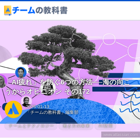
「AI疲れ」を防ぐ6つの方法──海の向こ
うからオピニオン その172
2026-01-13
「チームの教科書」編集部
チームとテクノロジー
働き方の未来
AI活用
www.atlassian.com