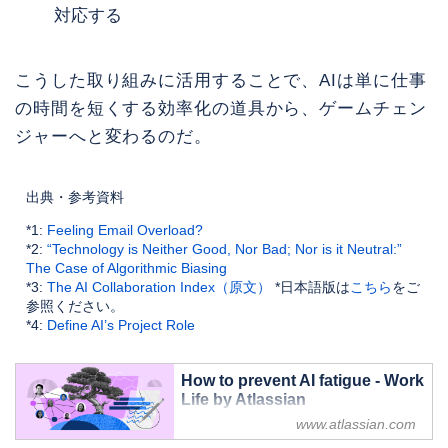
対応する
こうした取り組みに活用することで、AIは単に仕事
の時間を短くする効率化の道具から、ゲームチェン
ジャーへと変わるのだ。
出典・参考資料
*1:
Feeling Email Overload?
*2:
“Technology is Neither Good, Nor Bad; Nor is it Neutral:”
The Case of Algorithmic Biasing
*3:
The AI Collaboration Index（原文）
*日本語版は
こちら
をご
参照ください。
*4:
Define AI’s Project Role
How to prevent AI fatigue - Work
Life by Atlassian
www.atlassian.com
6 dos and don’ts to help reset your
relationship with AI, turning it from a