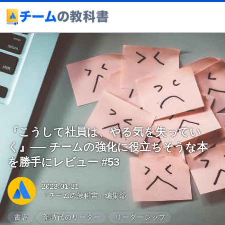
『こうして社員は、やる気を失ってい
く』── チームの強化に役立ちそうな本
を勝手にレビュー #53
2023-01-31
「チームの教科書」編集部
書評
新時代のリーダー
リーダーシップ