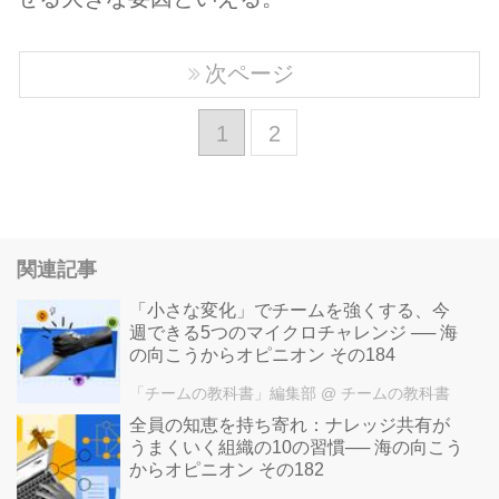
次ページ
1
2
関連記事
「小さな変化」でチームを強くする、今
週できる5つのマイクロチャレンジ ── 海
の向こうからオピニオン その184
「チームの教科書」編集部
@ チームの教科書
全員の知恵を持ち寄れ：ナレッジ共有が
うまくいく組織の10の習慣── 海の向こう
からオピニオン その182