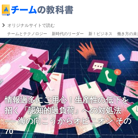
チームとテクノロジー
新時代のリーダー
新！ビジネス
働き方の未
情報過多にご用心！生産性の低下を
招く「認知的過負荷」への対処法
── 海の向こうからオピニオン その
70