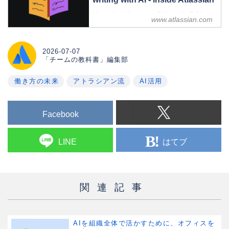
How should we use AI to write? AI is a
www.atlassian.com
helpful tool but, without guardrails, its
writing can fall flat. We joke about AI
tells like em-dash overuse and “it’s not
2026-07-07
X, it’s Y,” but issues with over-reliance
「チームの教科書」編集部
on AI writing go deeper. On Atlassian’s
Bra...
働き方の未来
アトラシアン流
AI活用
Facebook
はてブ
LINE
関連記事
AIを組織全体で活かすために、オフィスを