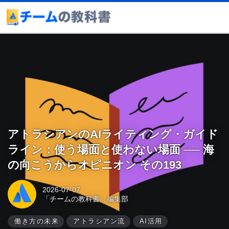
アトラシアンのAIライティング・ガイド
ライン：使う場面と使わない場面 ── 海
の向こうからオピニオン その193
2026-07-07
「チームの教科書」編集部
働き方の未来
アトラシアン流
AI活用