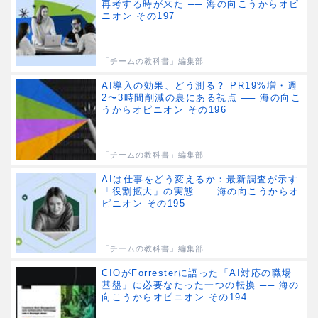
再考する時が来た ── 海の向こうからオピ
ニオン その197
「チームの教科書」編集部
AI導入の効果、どう測る？ PR19%増・週
2〜3時間削減の裏にある視点 ── 海の向こ
うからオピニオン その196
「チームの教科書」編集部
AIは仕事をどう変えるか：最新調査が示す
「役割拡大」の実態 ── 海の向こうからオ
ピニオン その195
「チームの教科書」編集部
CIOがForresterに語った「AI対応の職場
基盤」に必要なたった一つの転換 ── 海の
向こうからオピニオン その194