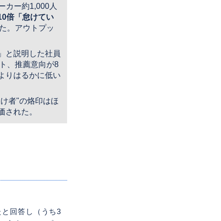
カー約1,000人
10倍「怠けてい
た。アウトプッ
め」と説明した社員
ト、推薦意向が8
よりはるかに低い
怠け者"の烙印はほ
価された。
たと回答し（うち3