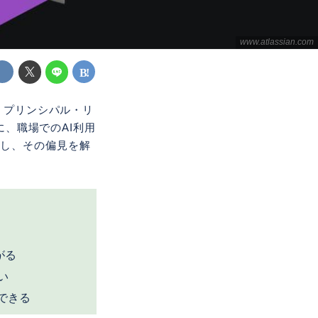
www.atlassian.com
ニア・プリンシパル・リ
に、職場でのAI利用
にし、その偏見を解
がる
い
できる