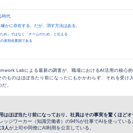
る時代
印は確かに存在する。だが、消す方法はある。
のため」ではなく「チームのため」と伝える
真の差別化要因である
amwork Labによる最新の調査が、職場におけるAI活用の核
用そのものはほぼ当たり前になったにもかかわらず、それを受け
のだ。
利用はほぼ当たり前になっており、社員はその事実を驚くほどオ
レッジワーカー（知識労働者）の94%が仕事でAIを使ってい
に3人
が上司や同僚にAI利用を公言している。