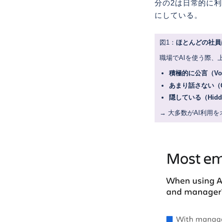
分の2は日常的に
にしている。
図1：
ほとんどの社員
職場でAIを使う際、
積極的に公言（Voca
あまり話さない（Q
隠している（Hidd
→ 大多数がAI利用