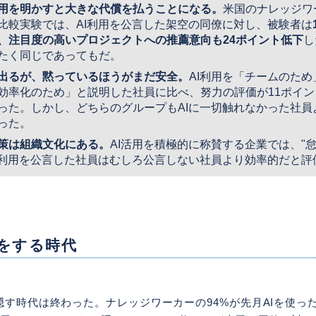
利用を明かすと大きな代償を払うことになる。
米国のナレッジワー
比較実験では、AI利用を公言した架空の同僚に対し、被験者は
、注目度の高いプロジェクトへの推薦意向も24ポイント低下
し
たく同じであってもだ。
出るが、黙っているほうがまだ安全。
AI利用を「チームのた
効率化のため」と説明した社員に比べ、努力の評価が11ポイン
った。しかし、どちらのグループもAIに一切触れなかった社員
った。
策は組織文化にある。
AI活用を積極的に称賛する企業では、"
I利用を公言した社員はむしろ公言しない社員より効率的だと評
をする時代
隠す時代は終わった。ナレッジワーカーの94%が先月AIを使っ