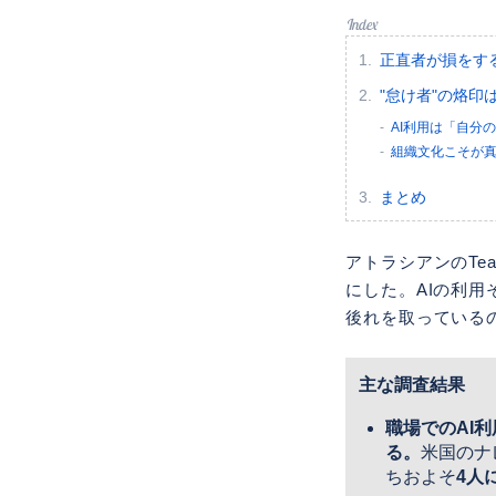
正直者が損をす
"怠け者"の烙
AI利用は「自分
組織文化こそが
まとめ
アトラシアンのTe
にした。AIの利
後れを取っている
主な調査結果
職場でのAI
る。
米国のナ
ちおよそ
4人