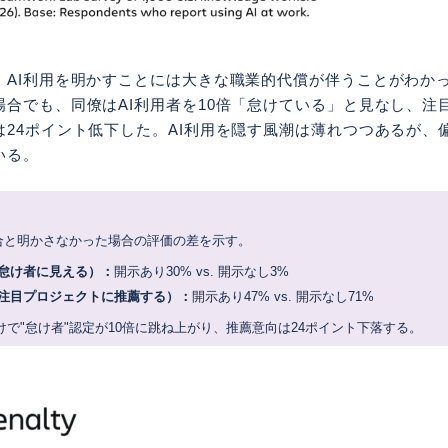
、AI利用を明かすことには大きな職業的代償が伴うことがわか
場合でも、同僚はAI利用者を10倍「怠けている」と見なし、注
は24ポイント低下した。AI利用を隠す風潮は薄れつつあるが、
いる。
合と明かさなかった場合の評価の差を示す。
怠け者に見える）：
開示あり30% vs. 開示なし3%
注目プロジェクトに推薦する）：
開示あり47% vs. 開示なし71%
だけで"怠け者"認定が10倍に跳ね上がり、推薦意向は24ポイント下落する。