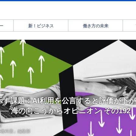
ー
新！ビジネス
働き方の未来
示す課題：AI利用を公言すると評価が下
── 海の向こうからオピニオン その192
0
の教科書」編集部