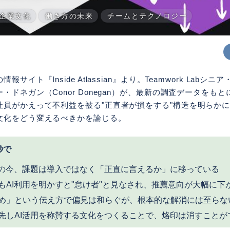
企業文化
働き方の未来
チームとテクノロジー
サイト『Inside Atlassian』より。Teamwork Labシ
・ドネガン（Conor Donegan）が、最新の調査データをもと
社員がかえって不利益を被る"正直者が損をする"構造を明らか
文化をどう変えるべきかを論じる。
秒で
4%の今、課題は導入ではなく「正直に言えるか」に移っている
もAI利用を明かすと"怠け者"と見なされ、推薦意向が大幅に下
め」という伝え方で偏見は和らぐが、根本的な解消には至らな
先しAI活用を称賛する文化をつくることで、烙印は消すことが