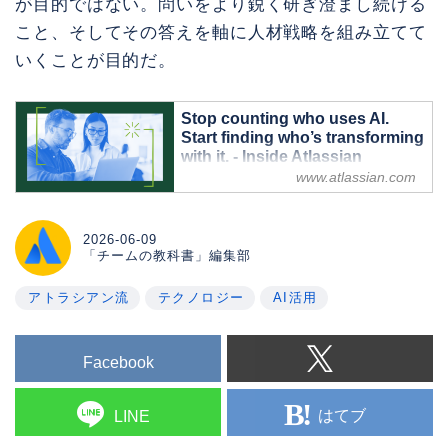
が目的ではない。問いをより鋭く研ぎ澄まし続ける
こと、そしてその答えを軸に人材戦略を組み立てて
いくことが目的だ。
Stop counting who uses AI.
Start finding who’s transforming
with it. - Inside Atlassian
www.atlassian.com
What Atlassian learned from
redefining its AI superuser metric
three times in 18 months — and the
2026-06-09
traits every CHRO should be hiring for
「チームの教科書」編集部
now.
アトラシアン流
テクノロジー
AI活用
Facebook
はてブ
LINE