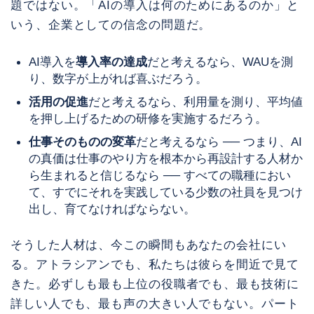
題ではない。「AIの導入は何のためにあるのか」と
いう、企業としての信念の問題だ。
AI導入を
導入率の達成
だと考えるなら、WAUを測
り、数字が上がれば喜ぶだろう。
活用の促進
だと考えるなら、利用量を測り、平均値
を押し上げるための研修を実施するだろう。
仕事そのものの変革
だと考えるなら ── つまり、AI
の真価は仕事のやり方を根本から再設計する人材か
ら生まれると信じるなら ── すべての職種におい
て、すでにそれを実践している少数の社員を見つけ
出し、育てなければならない。
そうした人材は、今この瞬間もあなたの会社にい
る。アトラシアンでも、私たちは彼らを間近で見て
きた。必ずしも最も上位の役職者でも、最も技術に
詳しい人でも、最も声の大きい人でもない。パート