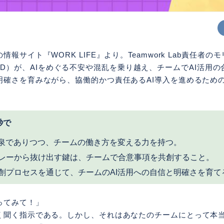
報サイト『WORK LIFE』より。Teamwork Lab責任者の
ds, PhD）が、AIをめぐる不安や混乱を乗り越え、チームでAI活
明確さを育みながら、協働的かつ責任あるAI導入を進めるため
秒で
源泉でありつつ、チームの働き方を変える力を持つ。
レーから抜け出す鍵は、チームで合意事項を共創すること。
創プロセスを通じて、チームのAI活用への自信と明確さを育て
ってみて！」
く聞く指示である。しかし、それはあなたのチームにとって本