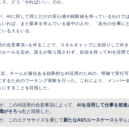
ころ、どう「やればいい」のか。
が、AIに対して同じだけの安心感や経験値を持っているわけで
もいれば、まだ基本を学んでいる途中の人や、「自分の仕事に
ている人もいる。
用の合意事項
を作ることで、スキルギャップに先回りして向き
*1
のルールを定め、誰もが取り残されず、自信を持ってAIを活用
Labは最近、チームが責任ある効果的なAI活用のための、明確で実
にするためのワーキング実験を行った。これにより、メンバー
うにすることを目指した。
%が、このAI活用の合意事項によって、
AIを活用して仕事を前
識がそろった
と回答した。
%が、このエクササイズを通じて
新たなAIのユースケース
を学ん