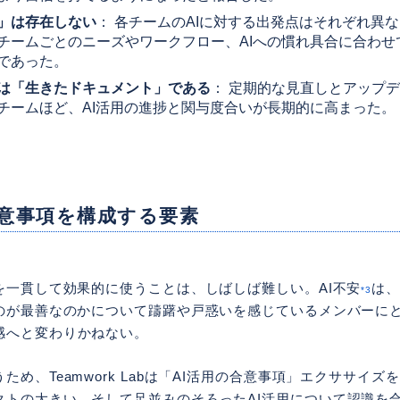
」は存在しない
： 各チームのAIに対する出発点はそれぞれ異
チームごとのニーズやワークフロー、AIへの慣れ具合に合わせ
であった。
は「生きたドキュメント」である
： 定期的な見直しとアップ
チームほど、AI活用の進捗と関与度合いが長期的に高まった。
合意事項を構成する要素
を一貫して効果的に使うことは、しばしば難しい。AI不安
は
*3
うのが最善なのかについて躊躇や戸惑いを感じているメンバーに
感へと変わりかねない。
ため、Teamwork Labは「AI活用の合意事項」エクササイ
クトの大きい、そして足並みのそろったAI活用について認識を