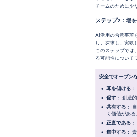
チームのために少
ステップ2：場
AI活用の合意事
し、探求し、実験
このステップでは
る可能性について
安全でオープン
耳を傾ける
：
促す
： 創造
共有する
： 
く価値がある
正直である
：
集中する
： 