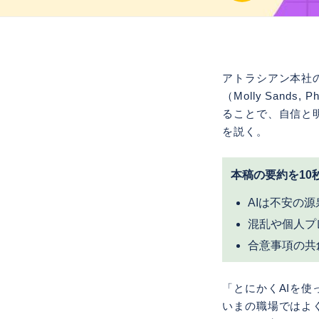
アトラシアン本社の情
（Molly San
ることで、自信と
を説く。
本稿の要約を10
AIは不安の
混乱や個人プ
合意事項の共
「とにかくAIを使
いまの職場ではよ