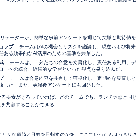
：
シリテーターが、簡単な事前アンケートを通じて文脈と期待値
ョップ
： チームはAIの機会とリスクを議論し、現在および将
任ある効果的なAI活用のための基準を共創した。
成
： チームは、自分たちの合意を文書化し、責任ある利用、
ローへの統合、継続的な学習といった観点を盛り込んだ。
プ
： チームは合意内容を共有して可視化し、定期的な見直し
束した。また、実験後アンケートにも回答した。
なる要素がそろっていれば、どのチームでも、ランチ休憩と同
項を共創することができる。
てどんな価値と目的を目指すのかを、ここでいったんはっきり