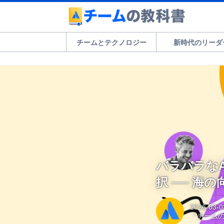
チームとテクノロジー
新時代のリーダ
バラバラな
択 ── 海
2026-03-0
「チーム