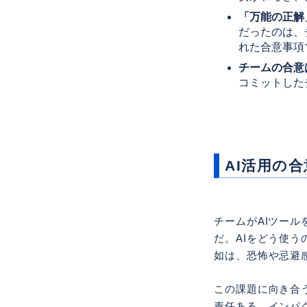
「万能の正解
だったのは、
れた合意事項
チームの合意
コミットした
AI活用の
チームがAIツール
だ。AIをどう使
如は、恐怖や忌避
この課題に向き合う
責任ある、インパ