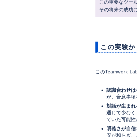
この重要なツー
その将来の成功
この実験か
このTeamwor
認識合わせは
が、合意事項
対話が生まれ
通じて少なく
ていた可能性
明確さが自信
安が和らぎ、