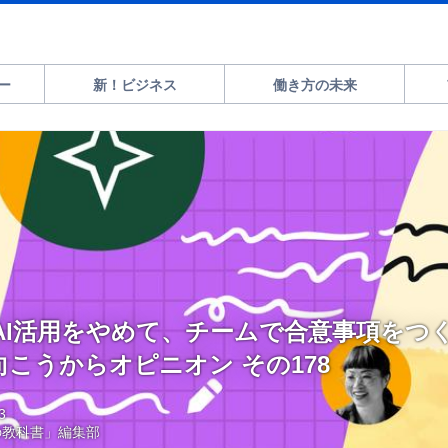
ー
新！ビジネス
働き方の未来
AI活用をやめて、チームで合意事項をつ
の向こうからオピニオン その178
3
の教科書」編集部