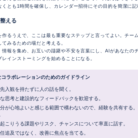
なくとも1時間を確保し、カレンダー招待にその目的を簡潔に記
を整える
項を作るうえで、ここは最も重要なステップと言ってよい。チー
してみるための場だと考える。
、情報を集め、お互いの躊躇や不安を言葉にし、AIがあなたの
ブレインストーミングを始めることになる。
なコラボレーションのためのガイドライン
 先入観を持たずに人の話を聞く。
的な思考と建設的なフィードバックを歓迎する。
自分が心地よいと感じる範囲で構わないので、経験を共有する
。
 起こりうる課題やリスク、チャンスについて率直に話す。
責任追及ではなく、改善に焦点を当てる。