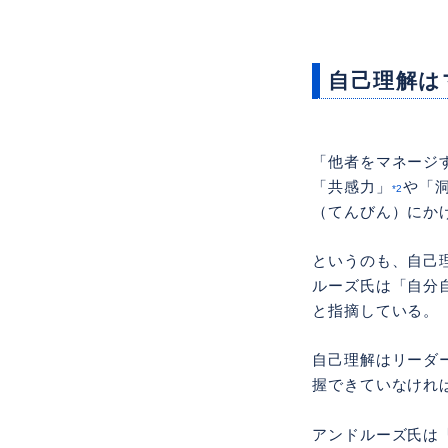
自己理解は
「他者をマネージ
「共感力」
や「
*2
（てんびん）にか
というのも、自己
ルーズ氏は「自分
と指摘している。
自己理解はリーダ
握できていなけれ
アンドルーズ氏は