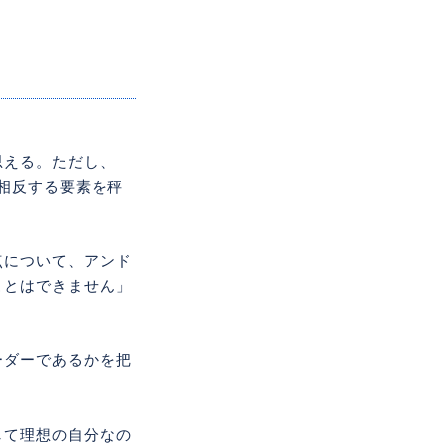
思える。ただし、
相反する要素を秤
点について、アンド
ことはできません」
ーダーであるかを把
して理想の自分なの