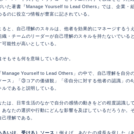
著書『Manage Yourself to Lead Others』では、企
めるのに役立つ情報が豊富に記されている。
よると、自己理解のスキルは、他者を効果的にマネージするう
組織・チームのリーダーが自己理解のスキルを持たないでいる
す可能性が高いとしている。
はそもそも何を意味しているのか。
nage Yourself to Lead Others」の中で、自己理解を
ソース」「③コアの価値観」「④自分に対する他者の認識」の4
キルであると説明している。
なたは、日常生活のなかで自分の感情の動きをどの程度認識し
、あなたの選択や行動にどんな影響を及ぼしているだろうか。
自己理解である。
あるいは、受ける）ソース：
例えば、あなたの成長を促した（