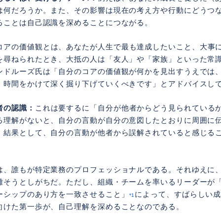
は何だろうか。また、その影響は現在の考え方や行動にどうつ
ることは自己認識を深めることにつながる。
コアの価値観とは、あなたが人生で最も達成したいこと、大事
を尋ねられたとき、大抵の人は「友人」や「家族」といった常
ンドルーズ氏は「自分のコアの価値観が何かを見出すうえでは
、時間をかけて深く掘り下げていくべきです」とアドバイスし
者の認識：
これは要するに「自分が他者からどう見られている
る理解がないと、自分の言動が自分の意図したとおりに周囲に
。結果として、自分の言動が他者から誤解されていると感じる
は、誰もが特定業務のプロフェッショナルである。それゆえに
離そうとしがちだ。ただし、組織・チームを率いるリーダーが
ーシップのあり方を一致させること」
によって、すばらしい
*1
向けた第一歩が、自己理解を深めることなのである。