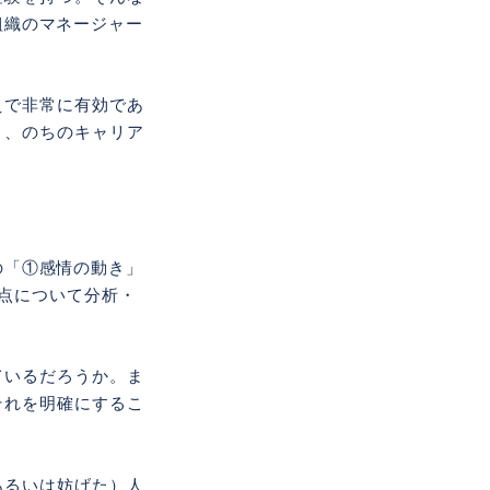
業・組織のマネージャー
えで非常に有効であ
と、のちのキャリア
自分の「①感情の動き」
点について分析・
ているだろうか。ま
それを明確にするこ
あるいは妨げた）人