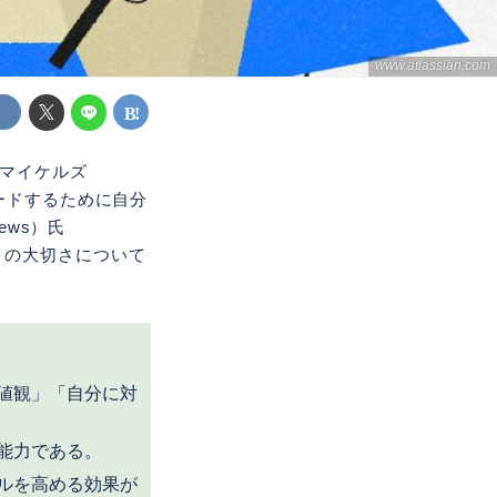
www.atlassian.com
・マイケルズ
他者をリードするために自分
ews）氏
との大切さについて
値観」「自分に対
能力である。
ルを高める効果が