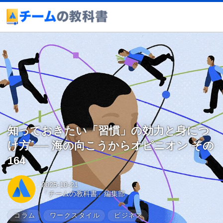
知っておきたい「習慣」の効力と身につ
け方 ── 海の向こうからオピニオン その
164
2025-10-21
「チームの教科書」編集部
コラム
ワークスタイル
ビジネス