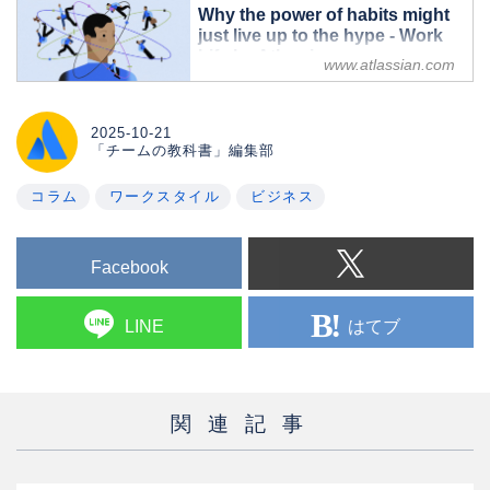
Why the power of habits might
just live up to the hype - Work
Life by Atlassian
www.atlassian.com
Big accomplishments rarely result
from singular actions. Doing small
things, over and over again, is what
2025-10-21
「チームの教科書」編集部
often unlocks the outcomes we want.
コラム
ワークスタイル
ビジネス
Facebook
はてブ
LINE
関連記事