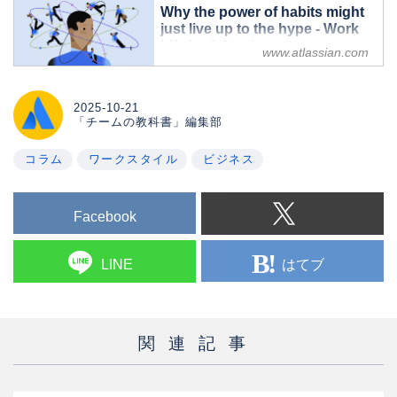
Why the power of habits might
just live up to the hype - Work
Life by Atlassian
www.atlassian.com
Big accomplishments rarely result
from singular actions. Doing small
things, over and over again, is what
2025-10-21
「チームの教科書」編集部
often unlocks the outcomes we want.
コラム
ワークスタイル
ビジネス
Facebook
はてブ
LINE
関連記事