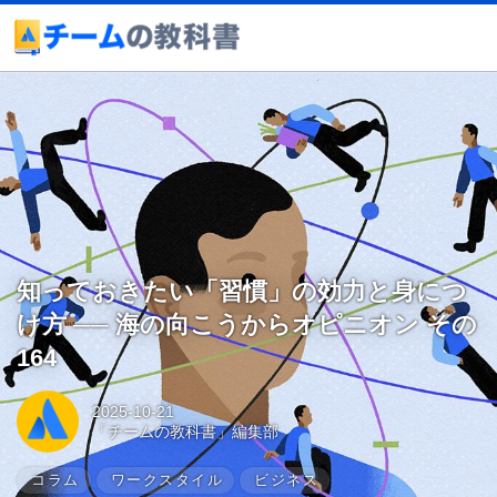
知っておきたい「習慣」の効力と身につ
け方 ── 海の向こうからオピニオン その
164
2025-10-21
「チームの教科書」編集部
コラム
ワークスタイル
ビジネス