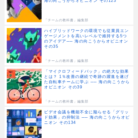
海の向こうからオピニオン その123
「チームの教科書」編集部
ハイブリッドワークの環境でも従業員エン
ゲージメントを高いレベルで維持する5つ
のアイデア── 海の向こうからオピニオン
その35
「チームの教科書」編集部
「マイクロフィードバック」の絶大な効果
とは？ 1％改善の継続で奇跡の躍進を遂げ
た自転車チームに学ぶ ── 海の向こうから
オピニオン その39
「チームの教科書」編集部
ビデオ会議を機能不全に陥らせる「グリッ
ド効果」の抑制法 ── 海の向こうからオピ
ニオン その134