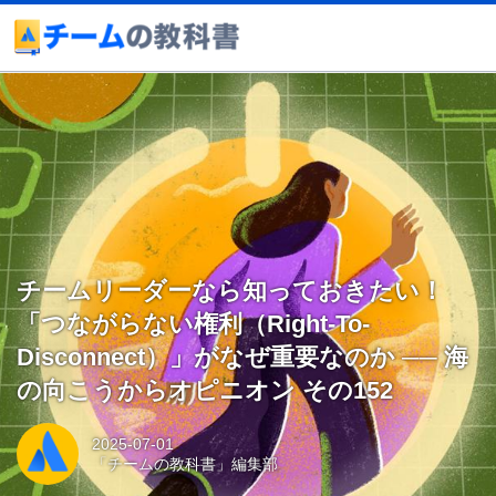
チームリーダーなら知っておきたい！
「つながらない権利（Right-To-
Disconnect）」がなぜ重要なのか ── 海
の向こうからオピニオン その152
2025-07-01
「チームの教科書」編集部