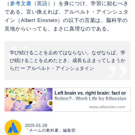
（
参考文書（英語）
）を身につけ、学習に励むべき
である。言い換えれば、アルベルト・アインシュタ
イン（Albert Einstein）の以下の言葉は、脳科学の
見地からいっても、まさに真理なのである。
学び続けることを止めてはならない。なぜならば、学
び続けることを止めたとき、成長も止まってしまうか
らだ ー アルベルト・アインシュタイン
Left brain vs. right brain: fact or
fiction? - Work Life by Atlassian
www.atlassian.com
We’re busting myths about the brain
and sharing how you can use yours to
blow minds at work.
2025-01-28
「チームの教科書」編集部