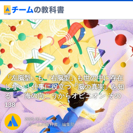
「左脳型」も「右脳型」も世の中に存在
しない！仕事に役立つ「脳の真実」を知
る ── 海の向こうからオピニオン その
138
2025-01-28
「チームの教科書」編集部