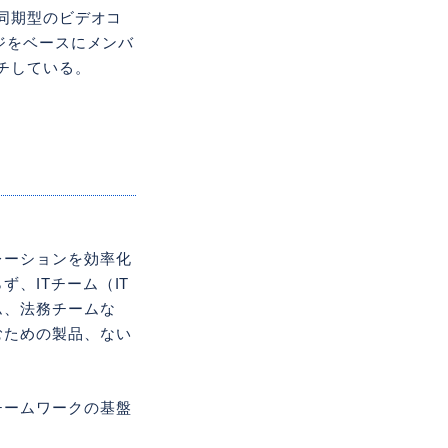
同期型のビデオコ
ジをベースにメンバ
ンチしている。
レーションを効率化
、ITチーム（IT
ム、法務チームな
むための製品、ない
チームワークの基盤