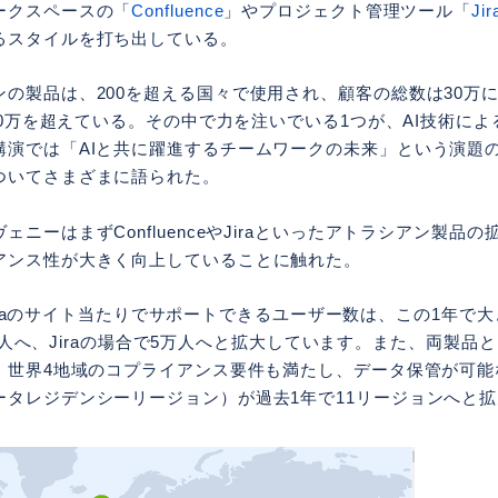
ークスペースの「
Confluence
」やプロジェクト管理ツール「
Jir
るスタイルを打ち出している。
の製品は、200を超える国々で使用され、顧客の総数は30万に上り、
も20万を超えている。その中で力を注いでいる1つが、AI技術に
講演では「AIと共に躍進するチームワークの未来」という演題
ついてさまざまに語られた。
ェニーはまずConfluenceやJiraといったアトラシアン製品
アンス性が大きく向上していることに触れた。
eやJiraのサイト当たりでサポートできるユーザー数は、この1年で
が15万人へ、Jiraの場合で5万人へと拡大しています。また、両製
世界4地域のコプライアンス要件も満たし、データ保管が可能なAtlas
ータレジデンシーリージョン）が過去1年で11リージョンへと