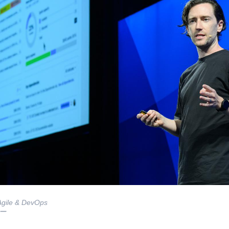
 Agile & DevOps
ー