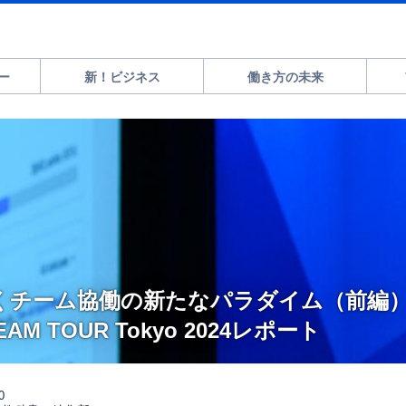
ー
新！ビジネス
働き方の未来
開くチーム協働の新たなパラダイム（前編）
 TEAM TOUR Tokyo 2024レポート
0