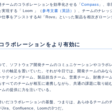
発チームのコラボレーションを効率化させる「
Compass
」、非
実現する「 Loom 」（
参考文書（英語）
）、チームのナレッ
仕事をアシストするAI「Rovo」といった製品を相次ぎロー
コラボレーションをより有効に
つて、ソフトウェア開発チームのコミュニケーションやコラボ
くりの軸足を置いていた。それが今日では、開発チームのみならず
ーケティングチーム、製品担当チーム、営業チーム、財務チー
るすべてのチームが相互に連携しながら、共通の課題に取り組
ームの提供に力を注いでいる。
跨いだコラボレーションの基盤、つまりは、あらゆるチームの
ra、Confluence、Loomの3つだ。