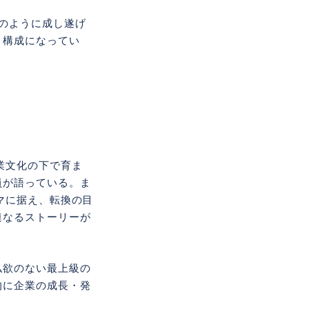
のように成し遂げ
く構成になってい
業文化の下で育ま
員が語っている。ま
マに据え、転換の目
連なるストーリーが
私欲のない最上級の
的に企業の成長・発