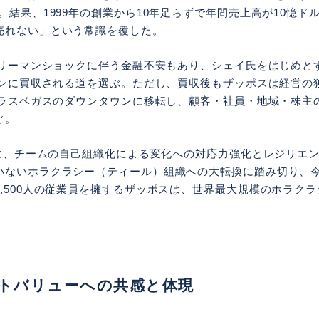
。結果、1999年の創業から10年足らずで年間売上高が10憶ド
売れない」という常識を覆した。
年のリーマンショックに伴う金融不安もあり、シェイ氏をはじめと
マゾンに買収される道を選ぶ。ただし、買収後もザッポスは経営の
社をラスベガスのダウンタウンに移転し、顧客・社員・地域・株主
ぐ。
1月に、チームの自己組織化による変化への対応力強化とレジリエ
いないホラクラシー（ティール）組織への大転換に踏み切り、
,500人の従業員を擁するザッポスは、世界最大規模のホラク
。
トバリューへの共感と体現