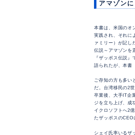
アマゾンに
本書は、米国のオ
実践され、それに
ァミリー）が記した
伝説～アマゾンを
『ザッポス伝説』
語られたが、本書
ご存知の方も多い
だ。台湾移民の2
卒業後、大手IT
ジを立ち上げ、成功
イクロソフトへ2億
たザッポスのCEO
シェイ氏率いるザ