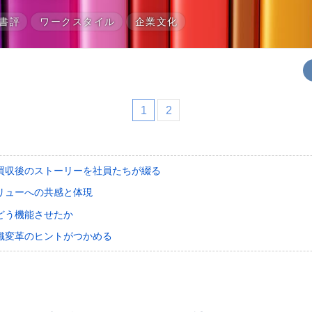
書評
ワークスタイル
企業文化
1
2
買収後のストーリーを社員たちが綴る
リューへの共感と体現
どう機能させたか
織変革のヒントがつかめる