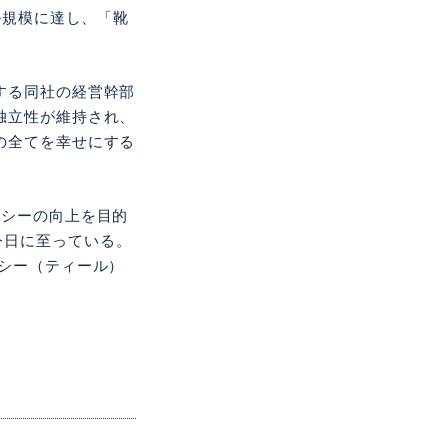
ル規模に達し、「靴
する同社の経営幹部
独立性が維持され、
の全てを幸せにする
ンシーの向上を目的
今日に至っている。
ラシー（ティール）