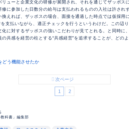
バリューと企業文化の研修が展開され、それを通じてザッポス
研修に参加した日数分の給与は支払われるものの入社は許され
い換えれば、ザッポスの場合、面接を通過した時点では仮採用に
給与を支払いながら、適正チェックを行うというわけだ。この辺
文化に対するザッポスの強いこだわりが見てとれる。と同時に
員の共感を経営の柱とする“共感経営”を追求することが、どの
をどう機能させたか
次ページ
1
2
5
の教科書」編集部