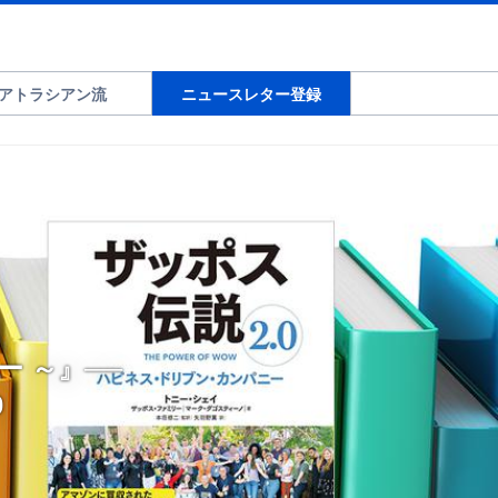
アトラシアン流
ニュースレター登録
ー ～』──
0