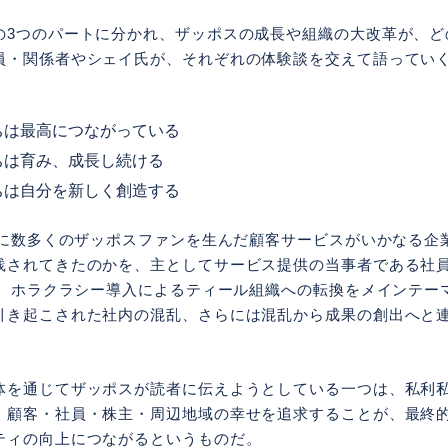
の3つのパートに分かれ、ザッポスの成長や組織の大改革が、ど
員・関係者やシェイ氏が、それぞれの体験談を交えて語ってい
たちは最高につながっている
たちは育み、成長し続ける
たちは自分を新しく創造する
全米に数多くのザッポスファンを生んだ顧客サービスがいかなる企
践されてきたのかを、主としてサービス提供の当事者である社
降は、ホラクラシー導入によるティール組織への転換をメインテー
引き起こされた社内の混乱、さらには混乱から成果の創出へと
体を通じてザッポスが読者に伝えようとしている一つは、私利
、顧客・社員・株主・周辺地域の幸せを追求することが、最終
ティの向上につながるというものだ。