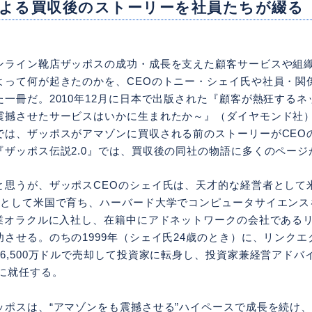
よる買収後のストーリーを社員たちが綴る
ンライン靴店ザッポスの成功・成長を支えた顧客サービスや組
よって何が起きたのかを、CEOのトニー・シェイ氏や社員・関
一冊だ。2010年12月に日本で出版された『顧客が熱狂するネ
震撼させたサービスはいかに生まれたか～』（ダイヤモンド社
では、ザッポスがアマゾンに買収される前のストーリーがCEO
『ザッポス伝説2.0』では、買収後の同社の物語に多くのページ
と思うが、ザッポスCEOのシェイ氏は、天才的な経営者として
世として米国で育ち、ハーバード大学でコンピュータサイエンス
企業オラクルに入社し、在籍中にアドネットワークの会社である
させる。のちの1999年（シェイ氏24歳のとき）に、リンク
6,500万ドルで売却して投資家に転身し、投資家兼経営アドバ
に就任する。
ッポスは、“アマゾンをも震撼させる”ハイペースで成長を続け、