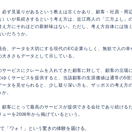
、必ず見返りがあるという教えは古くかあり、顧客・社員・周
な）いが長続きするという考え方は、近江商人の「三方よし」
考え方にそれほどの新鮮味はない。ただし、考え方自体には強
ないだろうか。
場合、データを大切にする現代のEC企業らしく、無欲で人の幸
の大きさもデータとして示している。
のサービスにクレームを入れてきた顧客に対して、顧客の立場
のゆくサービスを提供すると、当該顧客の生涯価値は通常の5倍
データを見せられると、少し疑り深い方も、ザッポスの考え方
うか。
、顧客にとって最高のサービスが提供できる会社であり続ける
ューを2006年から掲げているという。
て「ワォ！」という驚きの体験を届ける。