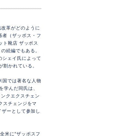
織改革がどのように
係者（ザッポス・フ
ット靴店 ザッポス
）の続編でもある。
のシェイ氏によって
が割かれている。
米国では著名な人物
を学んだ同氏は、
リンクエクスチェン
エクスチェンジをマ
イザーとして参加し
全米に“ザッポスフ