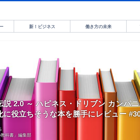
ー
新！ビジネス
働き方の未来
説 2.0 ～ ハピネス・ドリブン カンパニ
に役立ちそうな本を勝手にレビュー #3
5
の教科書」編集部