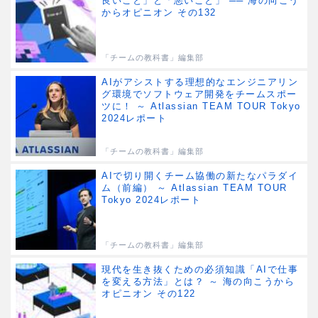
良いこと」と「悪いこと」 ── 海の向こう
からオピニオン その132
「チームの教科書」編集部
AIがアシストする理想的なエンジニアリン
グ環境でソフトウェア開発をチームスポー
ツに！ ～ Atlassian TEAM TOUR Tokyo
2024レポート
「チームの教科書」編集部
AIで切り開くチーム協働の新たなパラダイ
ム（前編） ～ Atlassian TEAM TOUR
Tokyo 2024レポート
「チームの教科書」編集部
現代を生き抜くための必須知識「AIで仕事
を変える方法」とは？ ～ 海の向こうから
オピニオン その122