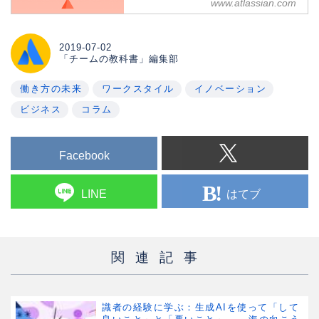
www.atlassian.com
100+ years after the industrial
revolution, we're still treating everyone
like factory workers. A change is long
overdue.
2019-07-02
「チームの教科書」編集部
働き方の未来
ワークスタイル
イノベーション
ビジネス
コラム
Facebook
はてブ
LINE
関連記事
識者の経験に学ぶ：生成AIを使って「して