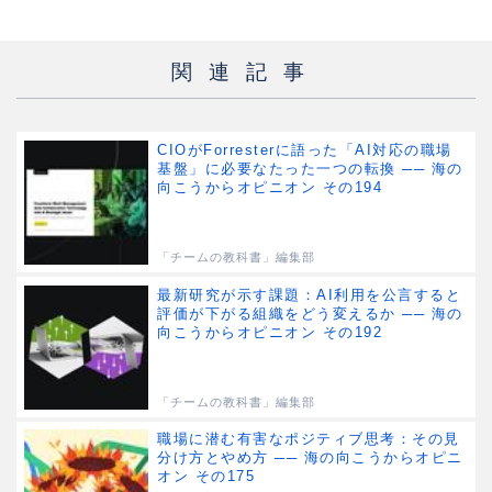
関連記事
CIOがForresterに語った「AI対応の職場
基盤」に必要なたった一つの転換 ── 海の
向こうからオピニオン その194
「チームの教科書」編集部
最新研究が示す課題：AI利用を公言すると
評価が下がる組織をどう変えるか ── 海の
向こうからオピニオン その192
「チームの教科書」編集部
職場に潜む有害なポジティブ思考：その見
分け方とやめ方 ── 海の向こうからオピニ
オン その175